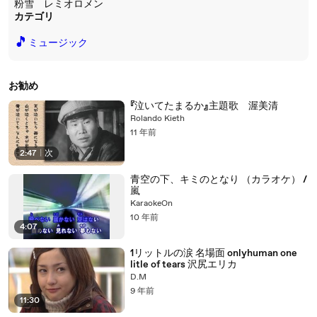
粉雪 レミオロメン
カテゴリ
🎵
ミュージック
お勧め
『泣いてたまるか』主題歌 渥美清
Rolando Kieth
11 年前
2:47
|
次
青空の下、キミのとなり （カラオケ） /
嵐
KaraokeOn
10 年前
4:07
1リットルの涙 名場面 onlyhuman one
litle of tears 沢尻エリカ
D.M
9 年前
11:30