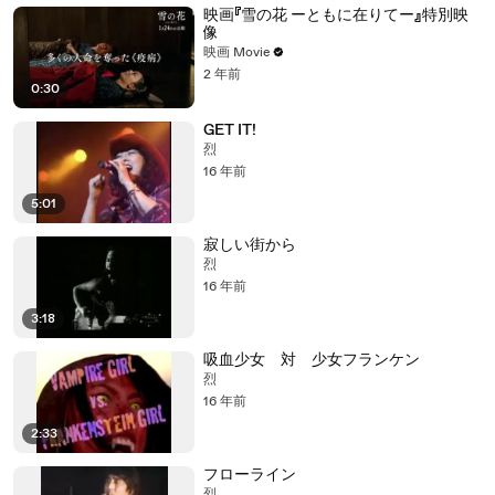
映画『雪の花 ーともに在りてー』特別映
像
映画 Movie
2 年前
0:30
GET IT!
烈
16 年前
5:01
寂しい街から
烈
16 年前
3:18
吸血少女 対 少女フランケン
烈
16 年前
2:33
フローライン