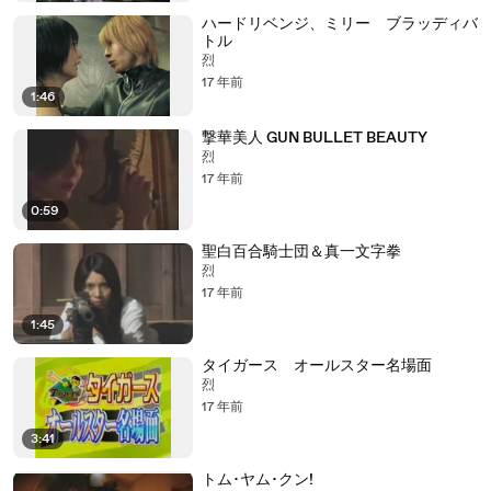
ハードリベンジ、ミリー ブラッディバ
トル
烈
17 年前
1:46
撃華美人 GUN BULLET BEAUTY
烈
17 年前
0:59
聖白百合騎士団＆真一文字拳
烈
17 年前
1:45
タイガース オールスター名場面
烈
17 年前
3:41
トム･ヤム･クン!