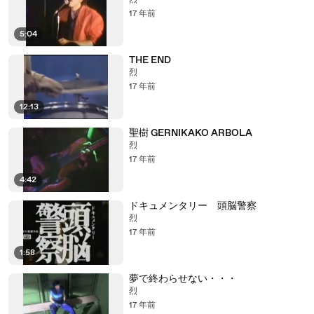
烈
17 年前
5:04
THE END
烈
17 年前
12:13
聖樹 GERNIKAKO ARBOLA
烈
17 年前
4:42
ドキュメンタリー 頭脳警察
烈
17 年前
1:58
夢で終わらせない・・・
烈
17 年前