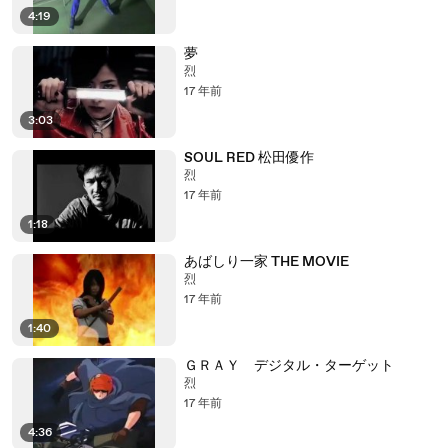
4:19
夢
烈
17 年前
3:03
SOUL RED 松田優作
烈
17 年前
1:18
あばしり一家 THE MOVIE
烈
17 年前
1:40
ＧＲＡＹ デジタル・ターゲット
烈
17 年前
4:36