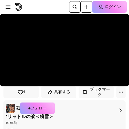
プレイヤーにスキップ
メインコンテンツにスキップ
ログイン
ブックマー
1
共有する
ク
+フォロー
烈
1リットルの涙＜粉雪＞
19 年前