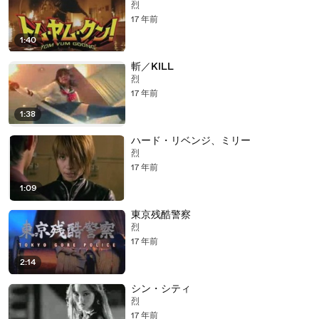
烈
17 年前
1:40
斬／KILL
烈
17 年前
1:38
ハード・リベンジ、ミリー
烈
17 年前
1:09
東京残酷警察
烈
17 年前
2:14
シン・シティ
烈
17 年前