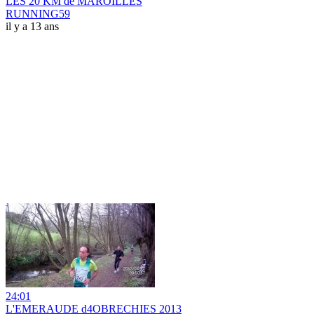
LES 20 KM de MAROILLES
RUNNING59
il y a 13 ans
24:01
L'EMERAUDE d4OBRECHIES 2013