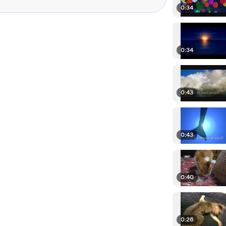
0:34
0:34
0:43
0:43
0:40
0:26