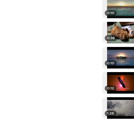
0:10
0:36
0:10
0:12
1:26