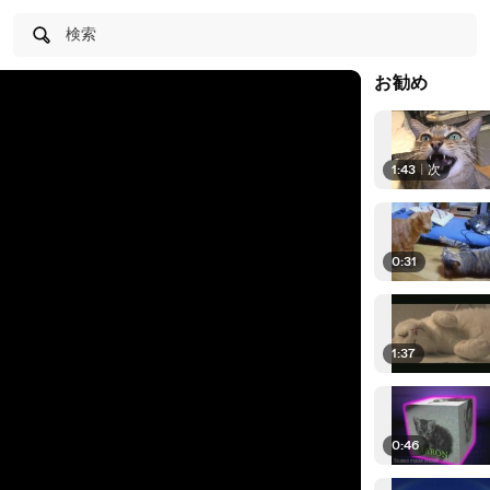
検索
お勧め
1:43
|
次
0:31
1:37
0:46