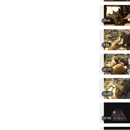
0:41
1:11
0:37
0:37
0:10