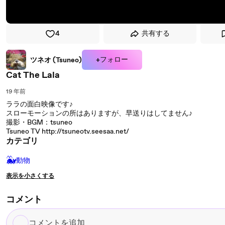
4
共有する
+フォロー
ツネオ (Tsuneo)
Cat The Lala
19 年前
ララの面白映像です♪
スローモーションの所はありますが、早送りはしてません♪
撮影・BGM：tsuneo
Tsuneo TV http://tsuneotv.seesaa.net/
カテゴリ
🐳
動物
表示を小さくする
コメント