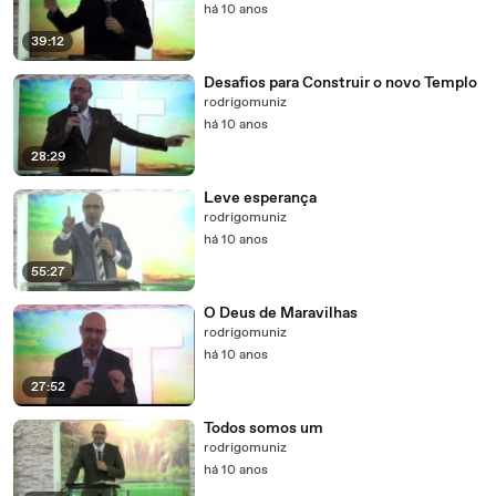
há 10 anos
39:12
Desafios para Construir o novo Templo
rodrigomuniz
há 10 anos
28:29
Leve esperança
rodrigomuniz
há 10 anos
55:27
O Deus de Maravilhas
rodrigomuniz
há 10 anos
27:52
Todos somos um
rodrigomuniz
há 10 anos