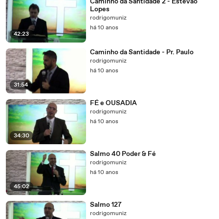
Caminho da Santidade 2 - Estevão
Lopes
rodrigomuniz
há 10 anos
42:23
Caminho da Santidade - Pr. Paulo
rodrigomuniz
há 10 anos
31:54
FÉ e OUSADIA
rodrigomuniz
há 10 anos
34:30
Salmo 40 Poder & Fé
rodrigomuniz
há 10 anos
45:02
Salmo 127
rodrigomuniz