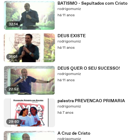
BATISMO - Sepultados com Cristo
rodrigomuniz
há 11 anos
32:14
DEUS EXISTE
rodrigomuniz
há 11 anos
31:01
DEUS QUER O SEU SUCESSO!
rodrigomuniz
há 11 anos
22:52
palestra PREVENCAO PRIMARIA
rodrigomuniz
há 7 anos
29:50
A Cruz de Cristo
rodrigomuniz