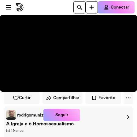
Pular para o player
Ir para o conteúdo principal
Conectar
Curtir
Compartilhar
Favorito
Seguir
rodrigomuniz
A Igreja e o Homossexualismo
há 19 anos