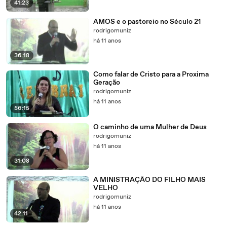
41:23
AMOS e o pastoreio no Século 21
rodrigomuniz
há 11 anos
36:18
Como falar de Cristo para a Proxima
Geração
rodrigomuniz
há 11 anos
56:15
O caminho de uma Mulher de Deus
rodrigomuniz
há 11 anos
31:08
A MINISTRAÇÃO DO FILHO MAIS
VELHO
rodrigomuniz
há 11 anos
42:11