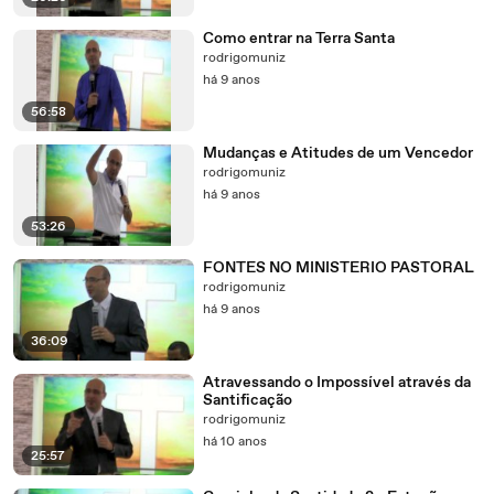
Como entrar na Terra Santa
rodrigomuniz
há 9 anos
56:58
Mudanças e Atitudes de um Vencedor
rodrigomuniz
há 9 anos
53:26
FONTES NO MINISTERIO PASTORAL
rodrigomuniz
há 9 anos
36:09
Atravessando o Impossível através da
Santificação
rodrigomuniz
há 10 anos
25:57