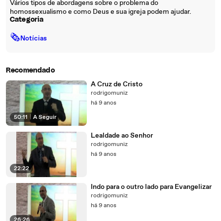
Vários tipos de abordagens sobre o problema do
homossexualismo e como Deus e sua igreja podem ajudar.
Categoria
🗞
Notícias
Recomendado
A Cruz de Cristo
rodrigomuniz
há 9 anos
50:11
|
A Seguir
Lealdade ao Senhor
rodrigomuniz
há 9 anos
22:22
Indo para o outro lado para Evangelizar
rodrigomuniz
há 9 anos
26:26