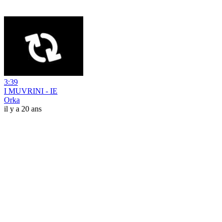
3:39
I MUVRINI - IE
Orka
il y a 20 ans