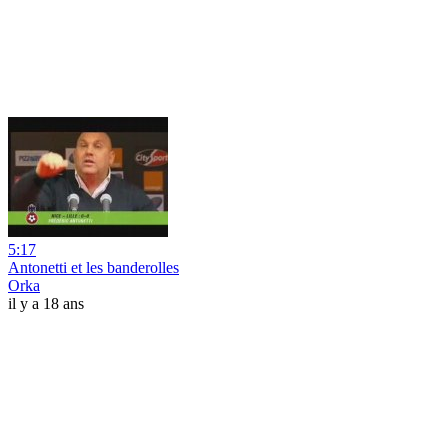
5:17
Antonetti et les banderolles
Orka
il y a 18 ans