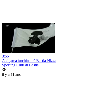
3:55
A chjama turchina pè Bastia-Nizza
Sporting Club di Bastia
il y a 11 ans