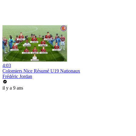
4:03
Colomiers Nice Résumé U19 Nationaux
Frédéric Jordan
il y a 9 ans