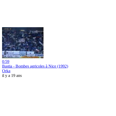
0:59
Bastia - Bombes agricoles à Nice (1992)
Orka
il y a 19 ans