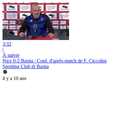
3:32
|
À suivre
Nice 0-2 Bastia : Conf. d'après-match de F. Ciccolini
Sporting Club di Bastia
il y a 10 ans