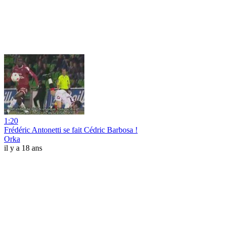
1:20
Frédéric Antonetti se fait Cédric Barbosa !
Orka
il y a 18 ans