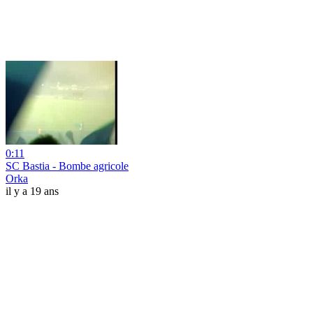
0:11
SC Bastia - Bombe agricole
Orka
il y a 19 ans