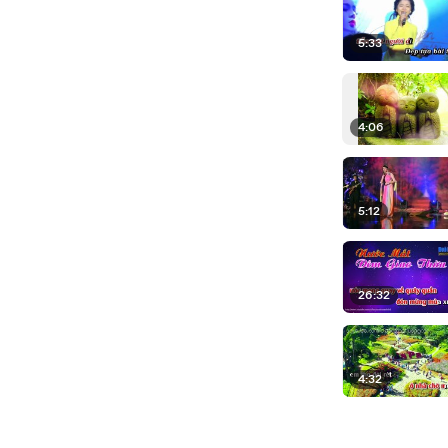
5:33
4:06
5:12
26:32
4:32