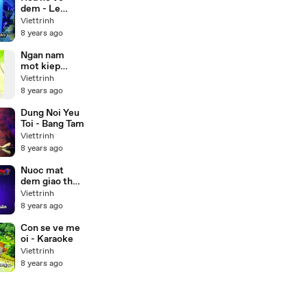
dem - Le
quyen
Viettrinh
Karaoke
8 years ago
Ngan nam
mot kiep
nguoi
Viettrinh
8 years ago
Dung Noi Yeu
Toi - Bang Tam
Viettrinh
8 years ago
Nuoc mat
dem giao thua
- Karaoke
Viettrinh
8 years ago
Con se ve me
oi - Karaoke
Viettrinh
8 years ago