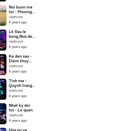
(Buddha) lồng
tiếng 55 tập
Noi buon me
trọn bộ
toi - Phuong
my chi,Thuy
Viettrinh
duong Beat
8 years ago
Lk Sau le
bong,Nua dem
ngoai pho -
Viettrinh
Cong
8 years ago
nghia,Thien
nhan Karaoke
Ke den sau -
Diem thuy
Karaoke
Viettrinh
8 years ago
Tinh me -
Quynh trang (
Karaoke Beat
Viettrinh
)
8 years ago
Nhat ky doi
toi - Le quen
Viettrinh
8 years ago
Hoa no ve