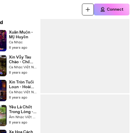
Connect
d
Xuân Muộn -
Mỹ Huyền
Ca Nhạc
8 years ago
Xin Vẫy Tau
Chào - Chế
Linh
Ca Nhạc Việt Nam
8 years ago
Xin Tròn Tuổi
Loạn - Hoài
Linh Trường
Ca Nhạc Việt Nam
Vũ
8 years ago
Yêu Là Chết
Trong Lòng -
Hạ Vy
Âm Nhạc Việt Nam
8 years ago
Xe Hoa Cách