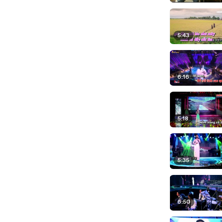
5:43
6:16
5:18
5:35
6:50