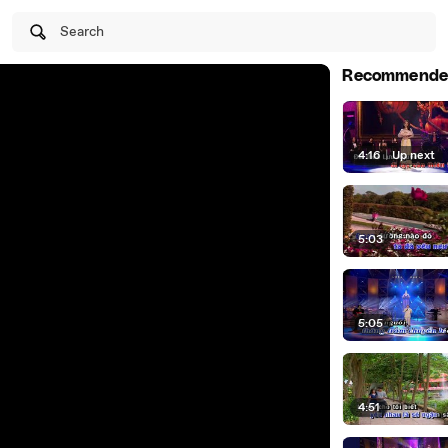
Search
Recommende
4:16
|
Up next
5:03
5:05
4:51