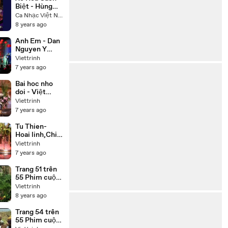
Biệt - Hùng
Linh Hoàng
Ca Nhạc Việt Nam
Lan
8 years ago
Anh Em - Dan
Nguyen Y
Phung
Viettrinh
7 years ago
Bai hoc nho
doi - Việt
Hương, Chí
Viettrinh
Tài, Thúy Nga,
7 years ago
Hoài Tâm
Tu Thien-
Hoai linh,Chi
tai,Trung
Viettrinh
Dan,Thuy
7 years ago
Phuong
Trang 51 trên
55 Phim cuộc
đời Đức Phật
Viettrinh
Thích Ca
8 years ago
(Buddha) trọn
bộ 55 tập lồng
Trang 54 trên
tiếng
55 Phim cuộc