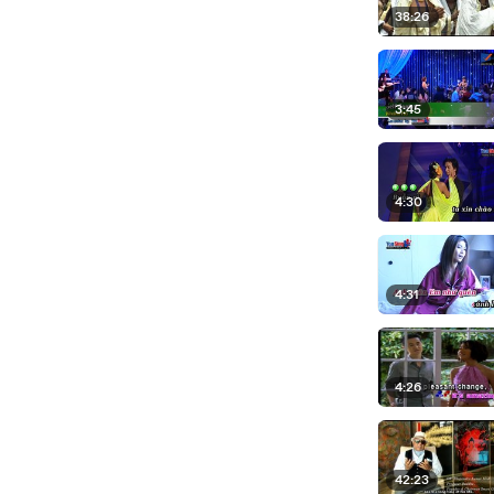
38:26
3:45
4:30
4:31
4:26
42:23