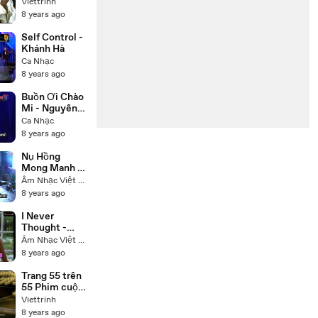
đời Đức Phật
Viettrinh
Thích Ca
8 years ago
(Buddha) trọn
bộ 55 tập lồng
Self Control -
tiếng
Khánh Hà
Ca Nhạc
8 years ago
Buồn Ơi Chào
Mi - Nguyên
Hưng
Ca Nhạc
8 years ago
Nụ Hồng
Mong Manh -
Tú Quyên
Âm Nhạc Việt Nam
8 years ago
I Never
Thought -
Nhạc Ngoại -
Âm Nhạc Việt Nam
Trish Thùy
8 years ago
Trang
Trang 55 trên
55 Phim cuộc
đời Đức Phật
Viettrinh
Thích Ca
8 years ago