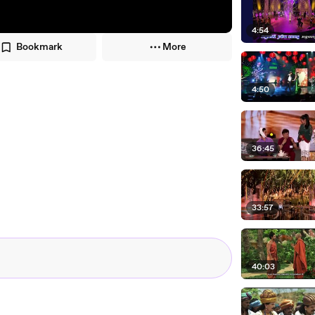
4:54
Bookmark
More
4:50
36:45
33:57
40:03