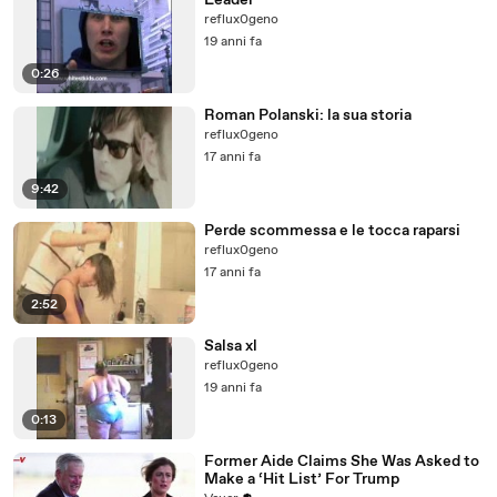
Leader
reflux0geno
19 anni fa
0:26
Roman Polanski: la sua storia
reflux0geno
17 anni fa
9:42
Perde scommessa e le tocca raparsi
reflux0geno
17 anni fa
2:52
Salsa xl
reflux0geno
19 anni fa
0:13
Former Aide Claims She Was Asked to
Make a ‘Hit List’ For Trump