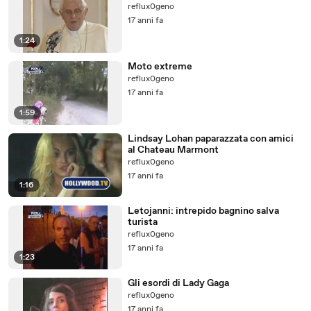
reflux0geno
17 anni fa
1:24
Moto extreme
reflux0geno
17 anni fa
1:59
Lindsay Lohan paparazzata con amici
al Chateau Marmont
reflux0geno
17 anni fa
1:16
Letojanni: intrepido bagnino salva
turista
reflux0geno
17 anni fa
1:23
Gli esordi di Lady Gaga
reflux0geno
17 anni fa