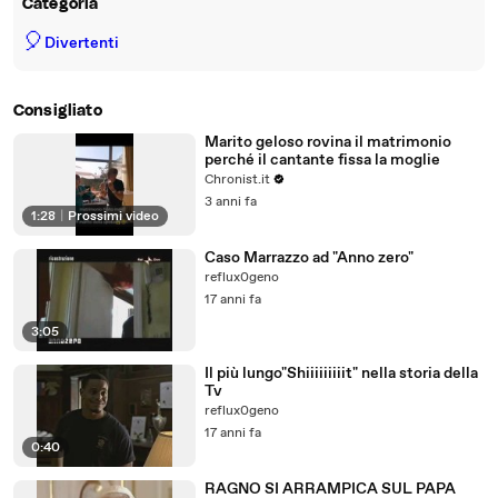
Categoria
🎈
Divertenti
Consigliato
Marito geloso rovina il matrimonio
perché il cantante fissa la moglie
Chronist.it
3 anni fa
1:28
|
Prossimi video
Caso Marrazzo ad "Anno zero"
reflux0geno
17 anni fa
3:05
Il più lungo"Shiiiiiiiiit" nella storia della
Tv
reflux0geno
17 anni fa
0:40
RAGNO SI ARRAMPICA SUL PAPA