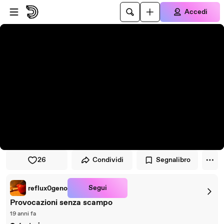
Vai al lettore
Passa al contenuto principale
Accedi
26
Condividi
Segnalibro
Segui
reflux0geno
Provocazioni senza scampo
19 anni fa