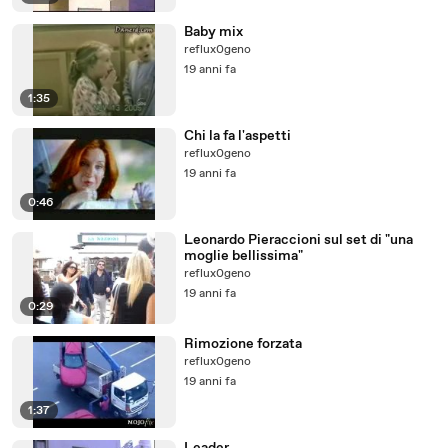
Baby mix
reflux0geno
19 anni fa
1:35
Chi la fa l'aspetti
reflux0geno
19 anni fa
0:46
Leonardo Pieraccioni sul set di "una
moglie bellissima"
reflux0geno
19 anni fa
0:29
Rimozione forzata
reflux0geno
19 anni fa
1:37