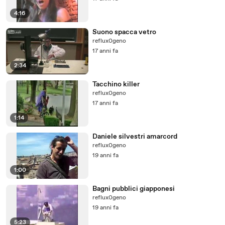
4:16
Suono spacca vetro
reflux0geno
17 anni fa
2:34
Tacchino killer
reflux0geno
17 anni fa
1:14
Daniele silvestri amarcord
reflux0geno
19 anni fa
1:00
Bagni pubblici giapponesi
reflux0geno
19 anni fa
5:23