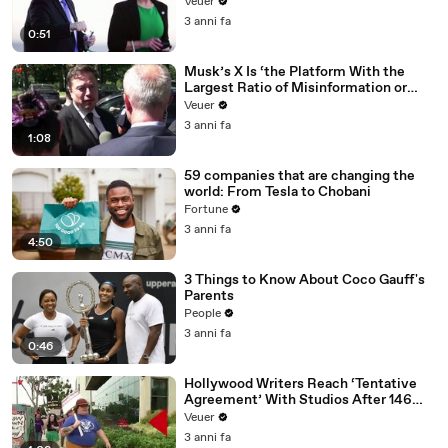
Veuer
3 anni fa
0:51
Musk’s X Is ‘the Platform With the
Largest Ratio of Misinformation or
Disinformation’ Amongst All Social
Veuer
Media Platforms
3 anni fa
1:08
59 companies that are changing the
world: From Tesla to Chobani
Fortune
3 anni fa
4:50
3 Things to Know About Coco Gauff's
Parents
People
3 anni fa
0:46
Hollywood Writers Reach ‘Tentative
Agreement’ With Studios After 146
Day Strike
Veuer
3 anni fa