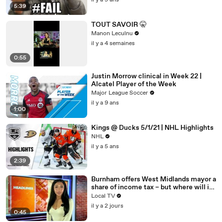
il y a 9 ans
5:39
TOUT SAVOIR 🤫
Manon Leculnu
il y a 4 semaines
0:55
Justin Morrow clinical in Week 22 |
Alcatel Player of the Week
Major League Soccer
il y a 9 ans
1:00
Kings @ Ducks 5/1/21 | NHL Highlights
NHL
il y a 5 ans
2:39
Burnham offers West Midlands mayor a
share of income tax – but where will it
be spent?
Local TV
il y a 2 jours
0:45