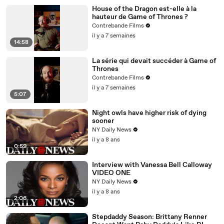
House of the Dragon est-elle à la
hauteur de Game of Thrones ?
Contrebande Films
il y a 7 semaines
14:58
La série qui devait succéder à Game of
Thrones
Contrebande Films
il y a 7 semaines
5:07
Night owls have higher risk of dying
sooner
NY Daily News
il y a 8 ans
0:59
Interview with Vanessa Bell Calloway
VIDEO ONE
NY Daily News
il y a 8 ans
2:06
Stepdaddy Season: Brittany Renner