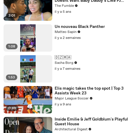
Doesnt Want Baby Daddy’s Like PJ
Washington To Block Her Blessings
The Fumble
il y a 5 ans
3:01
Un nouveau Black Panther
Matteo Sapin
il y a 2 semaines
1:08
🇩🇿🇲🇦
Sacha Borg
il y a 7 semaines
1:53
Elis magic takes the top spot | Top 3
Assists Week 23
Major League Soccer
il y a 9 ans
0:49
Inside Emilie & Jeff Goldblum's Playful
Guest House
Architectural Digest