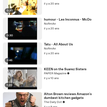
il y a 20 ans
0:30
humour - Les Inconnus - McDo
NoRmAn
il y a 20 ans
0:30
Tatu - All About Us
NoRmAn
il y a 20 ans
3:45
KEEN on the Suarez Sisters
PAPER Magazine
il y a 10 ans
1:20
Alton Brown reviews Amazon's
dumbest kitchen gadgets
The Daily Dot