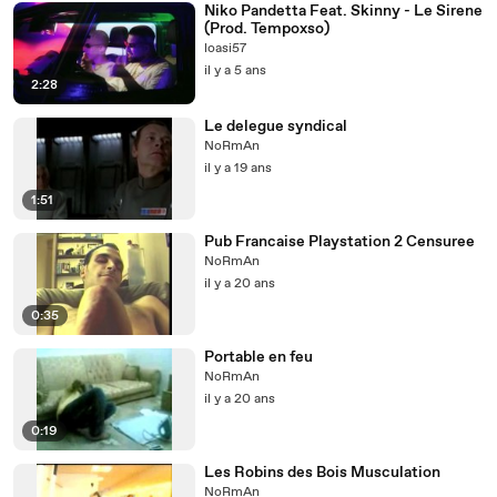
Niko Pandetta Feat. Skinny - Le Sirene
(Prod. Tempoxso)
loasi57
il y a 5 ans
2:28
Le delegue syndical
NoRmAn
il y a 19 ans
1:51
Pub Francaise Playstation 2 Censuree
NoRmAn
il y a 20 ans
0:35
Portable en feu
NoRmAn
il y a 20 ans
0:19
Les Robins des Bois Musculation
NoRmAn