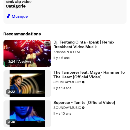
sinik clip video
Catégorie
🎵
Musique
Recommandations
Dj. Tentang Cinta - Ipank | Remix
Breakbeat Video Musik
Krisnoe N.K.O.M
il y a 6 ans
3:24
|
À suivre
The Tamperer feat. Maya - Hammer To
The Heart [Official Video]
SOUNDAYMUSIC
il y a 10 ans
3:22
Supercar - Tonite [Official Video]
SOUNDAYMUSIC
il y a 10 ans
3:38