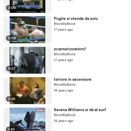
2:00
Pugile si stende da solo
BlockByBlock
17 years ago
0:08
scannerizzatemi!
BlockByBlock
17 years ago
0:27
terrore in ascensore
BlockByBlock
18 years ago
2:36
Serena Williams si dà al surf
BlockByBlock
18 years ago
1:42