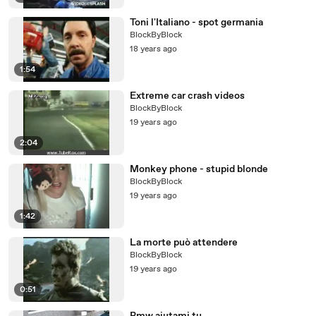
Toni l'Italiano - spot germania
BlockByBlock
18 years ago
1:54
Extreme car crash videos
BlockByBlock
19 years ago
2:04
Monkey phone - stupid blonde
BlockByBlock
19 years ago
1:42
La morte può attendere
BlockByBlock
19 years ago
0:51