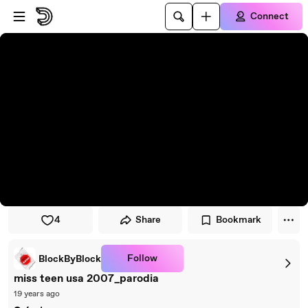
Skip to player
Skip to main content
Connect
4
Share
Bookmark
Follow
BlockByBlock
miss teen usa 2007_parodia
19 years ago