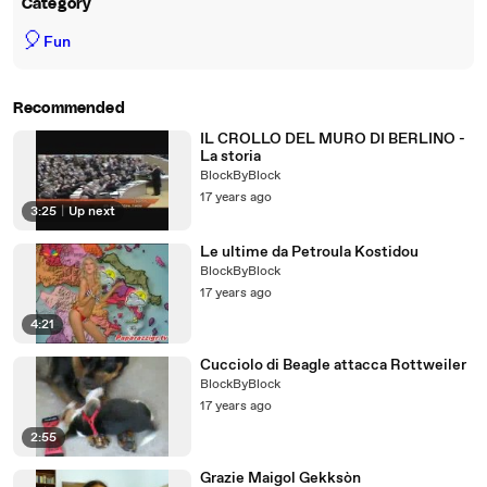
Category
🎈
Fun
Recommended
IL CROLLO DEL MURO DI BERLINO -
La storia
BlockByBlock
17 years ago
3:25
|
Up next
Le ultime da Petroula Kostidou
BlockByBlock
17 years ago
4:21
Cucciolo di Beagle attacca Rottweiler
BlockByBlock
17 years ago
2:55
Grazie Maigol Gekksòn