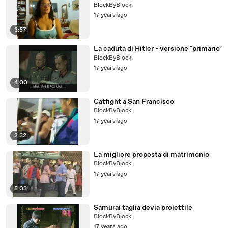
BlockByBlock
17 years ago
3:57
La caduta di Hitler - versione "primario"
BlockByBlock
17 years ago
4:00
Catfight a San Francisco
BlockByBlock
17 years ago
2:32
La migliore proposta di matrimonio
BlockByBlock
17 years ago
5:03
Samurai taglia devia proiettile
BlockByBlock
17 years ago