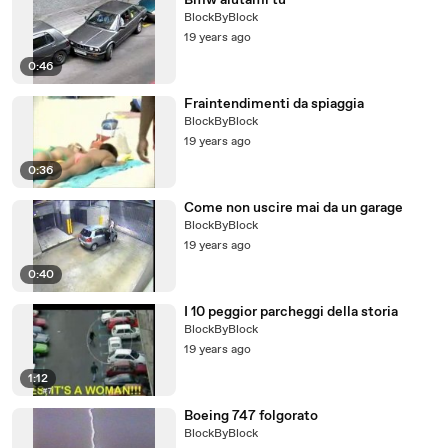
Bmw aiutami tu
BlockByBlock
19 years ago
0:46
Fraintendimenti da spiaggia
BlockByBlock
19 years ago
0:36
Come non uscire mai da un garage
BlockByBlock
19 years ago
0:40
I 10 peggior parcheggi della storia
BlockByBlock
19 years ago
1:12
Boeing 747 folgorato
BlockByBlock