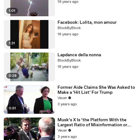
19 years ago
1:01
Facebook: Lolita, mon amour
BlockByBlock
18 years ago
1:31
Lapdance della nonna
BlockByBlock
18 years ago
0:28
Former Aide Claims She Was Asked to
Make a ‘Hit List’ For Trump
Veuer
3 years ago
0:51
Musk’s X Is ‘the Platform With the
Largest Ratio of Misinformation or
Disinformation’ Amongst All Social
Veuer
Media Platforms
3 years ago