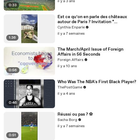
il y a 3 ans
0:33
Est ce qu’on en parle des châteaux
autour de Paris ? Invitation *
@dolceversailles
Cynthia Enparle
il y a 7 semaines
1:36
The March/April Issue of Foreign
Affairs in 56 Seconds
Foreign Affairs
il y a 10 ans
0:56
Who Was The NBA's First Black Player?
ThePostGame
il y a 4 ans
0:46
Réussi ou pas ? ⚽️
Sacha Borg
il y a 7 semaines
0:51