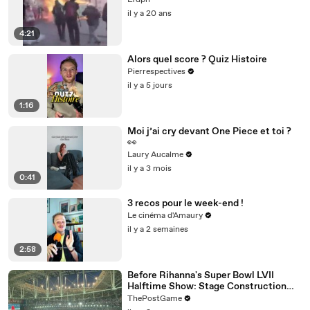
Lfdpn
il y a 20 ans
4:21
Alors quel score ? Quiz Histoire
Pierrespectives
il y a 5 jours
1:16
Moi j’ai cry devant One Piece et toi ?
👀
Laury Aucalme
il y a 3 mois
0:41
3 recos pour le week-end !
Le cinéma d'Amaury
il y a 2 semaines
2:58
Before Rihanna's Super Bowl LVII
Halftime Show: Stage Construction
Timelapse
ThePostGame