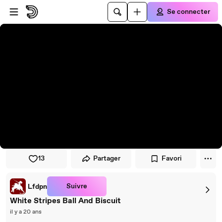
Passer au player
Passer au contenu principal
Se connecter
13
Partager
Favori
Suivre
Lfdpn
White Stripes Ball And Biscuit
il y a 20 ans