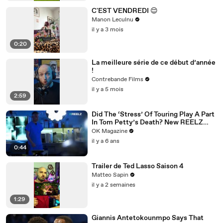
C'EST VENDREDI 😌
Manon Leculnu
il y a 3 mois
0:20
La meilleure série de ce début d’année
!
Contrebande Films
il y a 5 mois
2:59
Did The ‘Stress’ Of Touring Play A Part
In Tom Petty’s Death? New REELZ
Doc Dives Deeper: Watch
OK Magazine
il y a 6 ans
0:44
Trailer de Ted Lasso Saison 4
Matteo Sapin
il y a 2 semaines
1:29
Giannis Antetokounmpo Says That