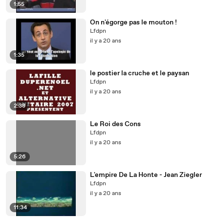
1:55
On n'égorge pas le mouton !
Lfdpn
il y a 20 ans
1:35
le postier la cruche et le paysan
Lfdpn
il y a 20 ans
2:38
Le Roi des Cons
Lfdpn
il y a 20 ans
5:26
L'empire De La Honte - Jean Ziegler
Lfdpn
il y a 20 ans
11:34