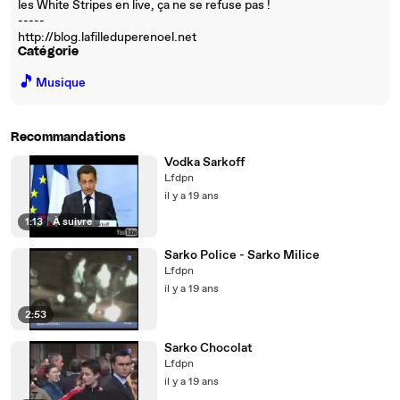
les White Stripes en live, ça ne se refuse pas !
-----
http://blog.lafilleduperenoel.net
Catégorie
🎵
Musique
Recommandations
Vodka Sarkoff
Lfdpn
il y a 19 ans
1:13
|
À suivre
Sarko Police - Sarko Milice
Lfdpn
il y a 19 ans
2:53
Sarko Chocolat
Lfdpn
il y a 19 ans