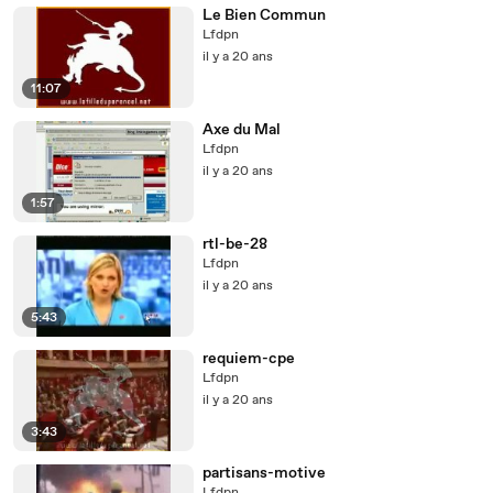
Le Bien Commun
Lfdpn
il y a 20 ans
11:07
Axe du Mal
Lfdpn
il y a 20 ans
1:57
rtl-be-28
Lfdpn
il y a 20 ans
5:43
requiem-cpe
Lfdpn
il y a 20 ans
3:43
partisans-motive