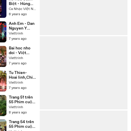
Biệt - Hùng
Linh Hoàng
Ca Nhạc Việt Nam
Lan
8 years ago
Anh Em - Dan
Nguyen Y
Phung
Viettrinh
7 years ago
Bai hoc nho
doi - Việt
Hương, Chí
Viettrinh
Tài, Thúy Nga,
7 years ago
Hoài Tâm
Tu Thien-
Hoai linh,Chi
tai,Trung
Viettrinh
Dan,Thuy
7 years ago
Phuong
Trang 51 trên
55 Phim cuộc
đời Đức Phật
Viettrinh
Thích Ca
8 years ago
(Buddha) trọn
bộ 55 tập lồng
Trang 54 trên
tiếng
55 Phim cuộc