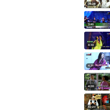
38:26
3:45
4:30
4:31
4:26
42:23