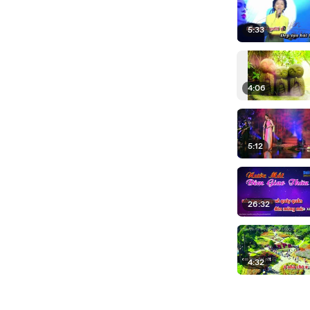
5:33
4:06
5:12
26:32
4:32