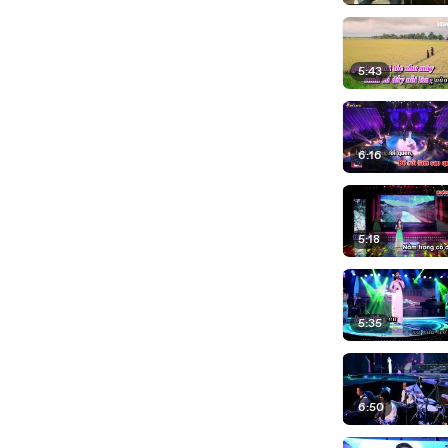
5:43
6:16
5:18
5:35
6:50