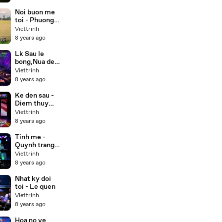
(Buddha) lồng
tiếng 55 tập
Noi buon me
trọn bộ
toi - Phuong
my chi,Thuy
Viettrinh
duong Beat
8 years ago
Lk Sau le
bong,Nua dem
ngoai pho -
Viettrinh
Cong
8 years ago
nghia,Thien
nhan Karaoke
Ke den sau -
Diem thuy
Karaoke
Viettrinh
8 years ago
Tinh me -
Quynh trang (
Karaoke Beat
Viettrinh
)
8 years ago
Nhat ky doi
toi - Le quen
Viettrinh
8 years ago
Hoa no ve