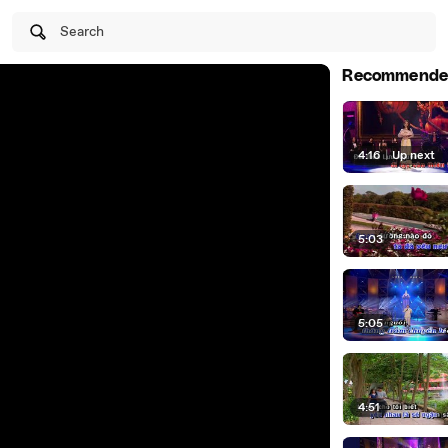
Search
Recommende
4:16
|
Up next
5:03
5:05
4:51