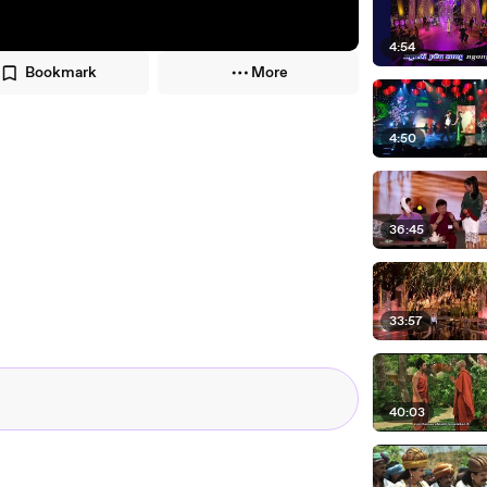
4:54
Bookmark
More
4:50
36:45
33:57
40:03