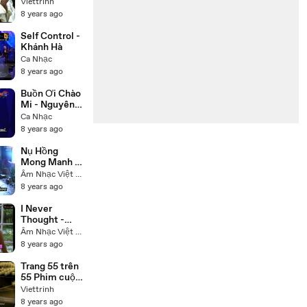
đời Đức Phật
Viettrinh
Thích Ca
8 years ago
(Buddha) trọn
bộ 55 tập lồng
Self Control -
tiếng
Khánh Hà
Ca Nhạc
8 years ago
Buồn Ơi Chào
Mi - Nguyên
Hưng
Ca Nhạc
8 years ago
Nụ Hồng
Mong Manh -
Tú Quyên
Âm Nhạc Việt Nam
8 years ago
I Never
Thought -
Nhạc Ngoại -
Âm Nhạc Việt Nam
Trish Thùy
8 years ago
Trang
Trang 55 trên
55 Phim cuộc
đời Đức Phật
Viettrinh
Thích Ca
8 years ago