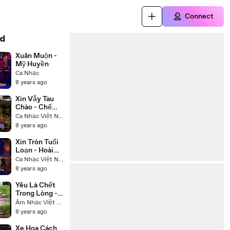
Connect
d
Xuân Muộn -
Mỹ Huyền
Ca Nhạc
8 years ago
Xin Vẫy Tau
Chào - Chế
Linh
Ca Nhạc Việt Nam
8 years ago
Xin Tròn Tuổi
Loạn - Hoài
Linh Trường
Ca Nhạc Việt Nam
Vũ
8 years ago
Yêu Là Chết
Trong Lòng -
Hạ Vy
Âm Nhạc Việt Nam
8 years ago
Xe Hoa Cách