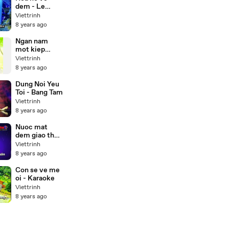
dem - Le
quyen
Viettrinh
Karaoke
8 years ago
Ngan nam
mot kiep
nguoi
Viettrinh
8 years ago
Dung Noi Yeu
Toi - Bang Tam
Viettrinh
8 years ago
Nuoc mat
dem giao thua
- Karaoke
Viettrinh
8 years ago
Con se ve me
oi - Karaoke
Viettrinh
8 years ago