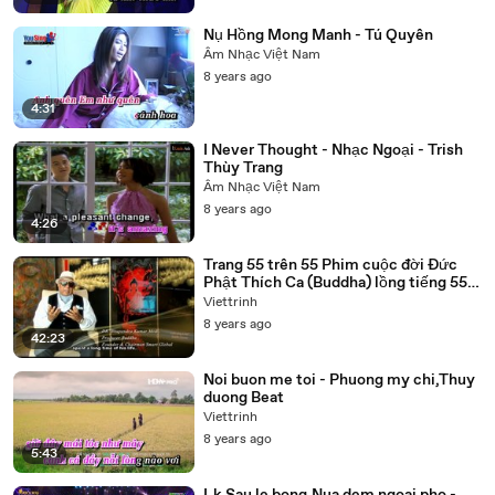
Nụ Hồng Mong Manh - Tú Quyên
Âm Nhạc Việt Nam
8 years ago
4:31
I Never Thought - Nhạc Ngoại - Trish
Thùy Trang
Âm Nhạc Việt Nam
8 years ago
4:26
Trang 55 trên 55 Phim cuộc đời Đức
Phật Thích Ca (Buddha) lồng tiếng 55
tập trọn bộ
Viettrinh
8 years ago
42:23
Noi buon me toi - Phuong my chi,Thuy
duong Beat
Viettrinh
8 years ago
5:43