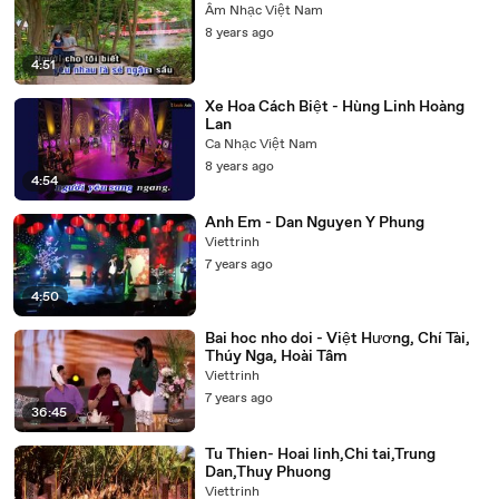
Âm Nhạc Việt Nam
8 years ago
4:51
Xe Hoa Cách Biệt - Hùng Linh Hoàng
Lan
Ca Nhạc Việt Nam
8 years ago
4:54
Anh Em - Dan Nguyen Y Phung
Viettrinh
7 years ago
4:50
Bai hoc nho doi - Việt Hương, Chí Tài,
Thúy Nga, Hoài Tâm
Viettrinh
7 years ago
36:45
Tu Thien- Hoai linh,Chi tai,Trung
Dan,Thuy Phuong
Viettrinh