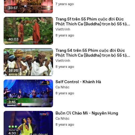
7 years ago
33:57
Trang 51 trên 55 Phim cuộc đời Đức
Phật Thích Ca (Buddha) trọn bộ 55 tập
lồng tiếng
Viettrinh
8 years ago
40:03
Trang 54 trên 55 Phim cuộc đời Đức
Phật Thích Ca (Buddha) trọn bộ 55 tập
lồng tiếng
Viettrinh
8 years ago
38:26
Self Control - Khánh Hà
Ca Nhạc
8 years ago
3:45
Buồn Ơi Chào Mi - Nguyên Hưng
Ca Nhạc
8 years ago
4:30