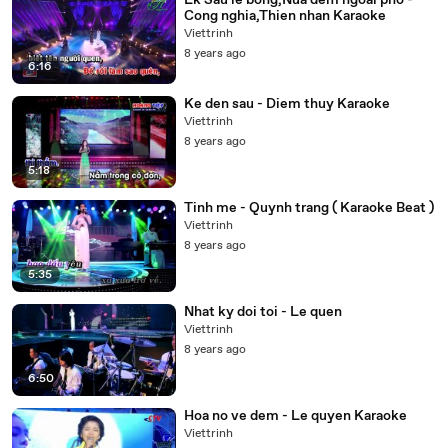
Lk Sau le bong,Nua dem ngoai pho -
Cong nghia,Thien nhan Karaoke
Viettrinh
8 years ago
6:16
Ke den sau - Diem thuy Karaoke
Viettrinh
8 years ago
5:18
Tinh me - Quynh trang ( Karaoke Beat )
Viettrinh
8 years ago
5:35
Nhat ky doi toi - Le quen
Viettrinh
8 years ago
6:50
Hoa no ve dem - Le quyen Karaoke
Viettrinh