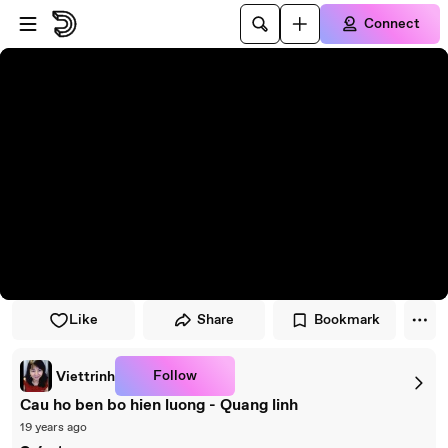
Skip to player
Skip to main content
Connect
Like
Share
Bookmark
Follow
Viettrinh
Cau ho ben bo hien luong - Quang linh
19 years ago