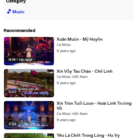
Category
🎵
Music
Recommended
Xuân Muộn - Mỹ Huyền
Ca Nhạc
8 years ago
4:16
|
Up next
Xin Vẫy Tau Chào - Chế Linh
Ca Nhạc Việt Nam
8 years ago
5:03
Xin Tròn Tuổi Loạn - Hoài Linh Trường
Vũ
Ca Nhạc Việt Nam
8 years ago
5:05
Yêu Là Chết Trong Lòng - Hạ Vy