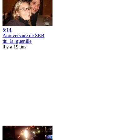
5:14
Anniversaire de SEB
titi_la_guenille
il y a 19 ans