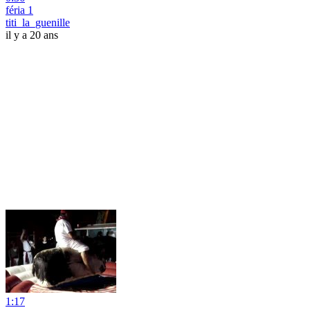
féria 1
titi_la_guenille
il y a 20 ans
1:17