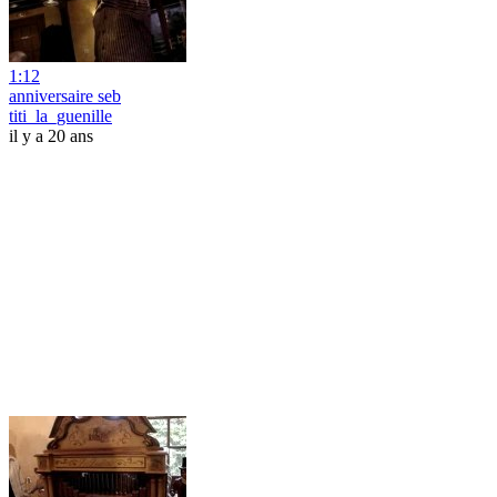
1:12
anniversaire seb
titi_la_guenille
il y a 20 ans