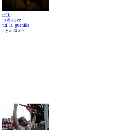
0:10
jp & steve
titi_la_guenille
il y a 20 ans