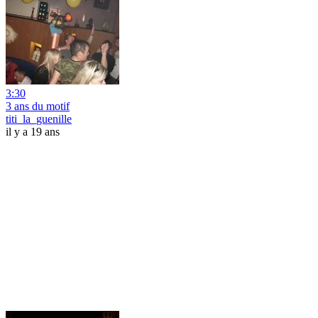
3:30
3 ans du motif
titi_la_guenille
il y a 19 ans