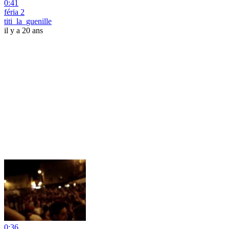
0:41
féria 2
titi_la_guenille
il y a 20 ans
0:36