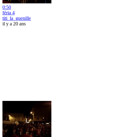
0:50
féria 4
titi_la_guenille
il y a 20 ans