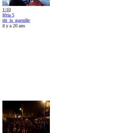
1:10
féria 5
titi_la_guenille
il y a 20 ans