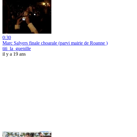
0:30
Marc Salyers finale choarale (parvi mairie de Roanne )
titi_la_guenille
il y a 19 ans