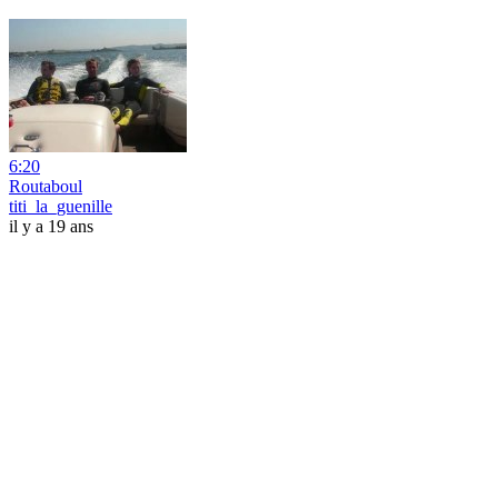
6:20
Routaboul
titi_la_guenille
il y a 19 ans