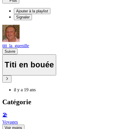
Plus
Ajouter à la playlist
Signaler
titi_la_guenille
Suivre
Titi en bouée
il y a 19 ans
Catégorie
🏖
Voyages
Voir moins