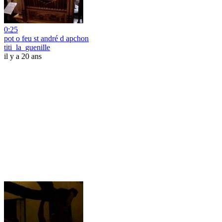
0:25
pot o feu st andré d apchon
titi_la_guenille
il y a 20 ans