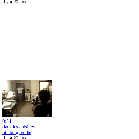
il y a 20 ans
0:34
dans les cuisines
titi_la_guenille
il y a 20 ans