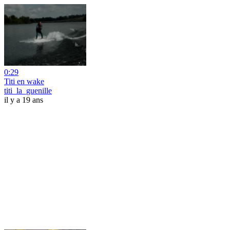
0:29
Titi en wake
titi_la_guenille
il y a 19 ans