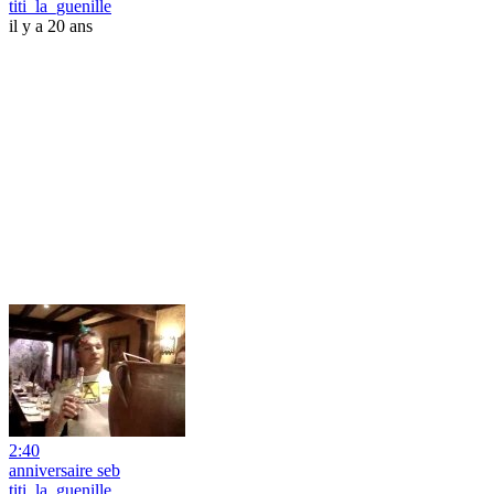
titi_la_guenille
il y a 20 ans
2:40
anniversaire seb
titi_la_guenille