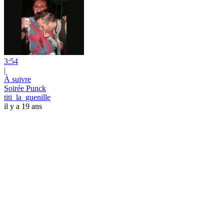
3:54
|
À suivre
Soirée Punck
titi_la_guenille
il y a 19 ans