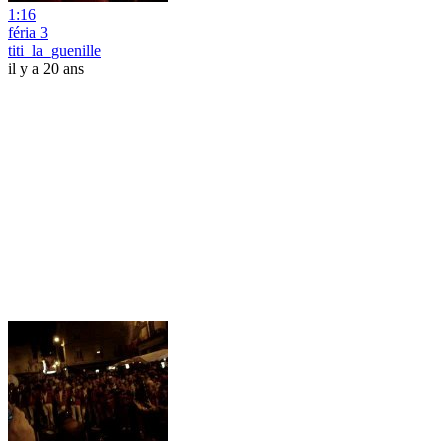
1:16
féria 3
titi_la_guenille
il y a 20 ans