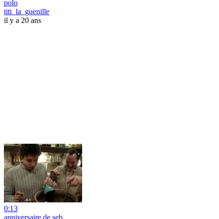
polo
titi_la_guenille
il y a 20 ans
0:13
anniversaire de seb