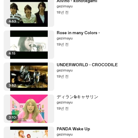
Alvino - konotegami
gezimayu
18년 전
4:53
Rose in many Colors -
gezimayu
19년 전
4:15
UNDERWORLD - CROCODILE
gezimayu
19년 전
3:52
ディラン&キャサリン
gezimayu
19년 전
3:10
PANDA Wake Up
gezimayu