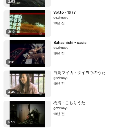
2:53
8otto - 1977
gezimayu
19년 전
3:16
Bahashishi - oasis
gezimayu
19년 전
4:41
白鳥マイカ - タイヨウのうた
gezimayu
19년 전
4:45
樹海 - こもりうた
gezimayu
19년 전
5:16