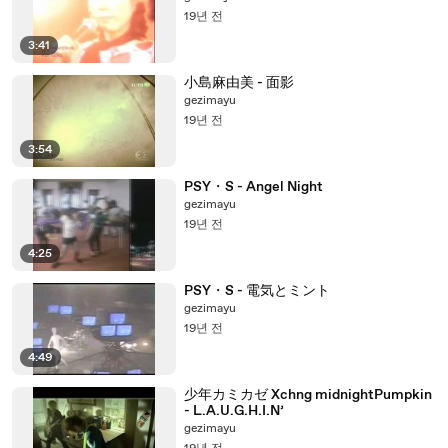
19년 전
3:41
小島麻由美 - 面影
gezimayu
19년 전
3:54
PSY・S - Angel Night
gezimayu
19년 전
4:25
PSY・S - 電気とミント
gezimayu
19년 전
4:49
少年カミカゼ Xchng midnightPumpkin
- L.A.U.G.H.I.N’
gezimayu