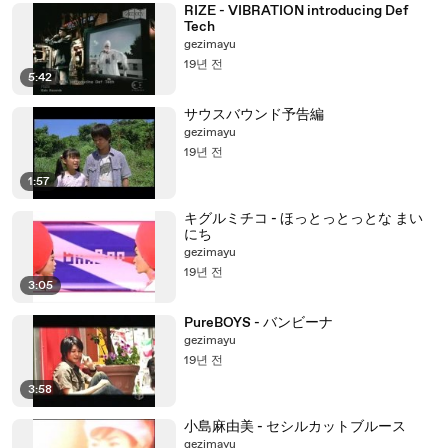
RIZE - VIBRATION introducing Def
Tech
gezimayu
19년 전
5:42
サウスバウンド予告編
gezimayu
19년 전
1:57
キグルミチコ - ほっとっとっとな まい
にち
gezimayu
19년 전
3:05
PureBOYS - バンビーナ
gezimayu
19년 전
3:58
小島麻由美 - セシルカットブルース
gezimayu