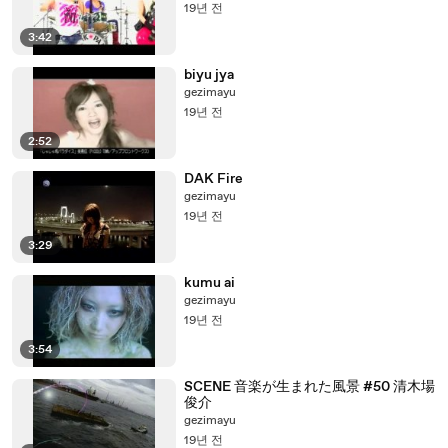
19년 전
3:42
biyu jya
gezimayu
19년 전
2:52
DAK Fire
gezimayu
19년 전
3:29
kumu ai
gezimayu
19년 전
3:54
SCENE 音楽が生まれた風景 #50 清木場
俊介
gezimayu
19년 전