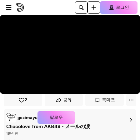
플레이어로 건너뛰기
본문으로 건너뛰기
로그인
2
공유
북마크
팔로우
gezimayu
Chocolove from AKB48 - メールの涙
19년 전