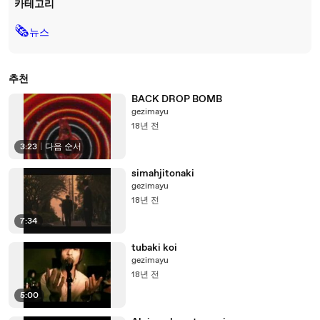
카테고리
🗞
뉴스
추천
BACK DROP BOMB
gezimayu
18년 전
3:23
|
다음 순서
simahjitonaki
gezimayu
18년 전
7:34
tubaki koi
gezimayu
18년 전
5:00