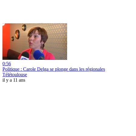
0:56
Politique : Carole Delga se plonge dans les régionales
Télétoulouse
il y a 11 ans