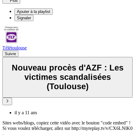
Plus
Ajouter à la playlist
Signaler
Télétoulouse
Suivre
Nouveau procès d'AZF : Les
victimes scandalisées
(Toulouse)
il y a 11 ans
Sites webs/blogs, copiez cette vidéo avec le bouton "code embed" !
Si vous voulez télécharger, allez sur http://myreplay.tv/v/CX6LNlK0
.