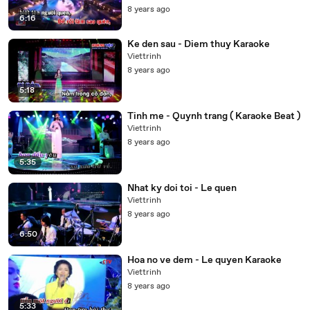
8 years ago
6:16
Ke den sau - Diem thuy Karaoke
Viettrinh
8 years ago
5:18
Tinh me - Quynh trang ( Karaoke Beat )
Viettrinh
8 years ago
5:35
Nhat ky doi toi - Le quen
Viettrinh
8 years ago
6:50
Hoa no ve dem - Le quyen Karaoke
Viettrinh
8 years ago
5:33