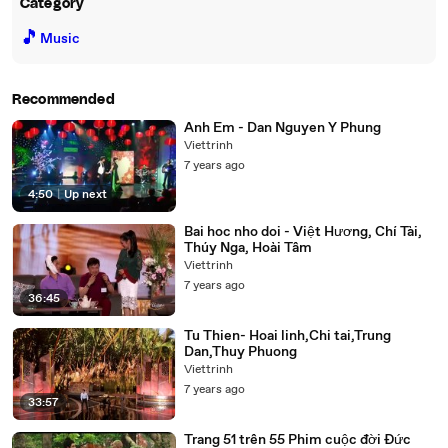
Category
🎵
Music
Recommended
Anh Em - Dan Nguyen Y Phung
Viettrinh
7 years ago
4:50
|
Up next
Bai hoc nho doi - Việt Hương, Chí Tài,
Thúy Nga, Hoài Tâm
Viettrinh
7 years ago
36:45
Tu Thien- Hoai linh,Chi tai,Trung
Dan,Thuy Phuong
Viettrinh
7 years ago
33:57
Trang 51 trên 55 Phim cuộc đời Đức