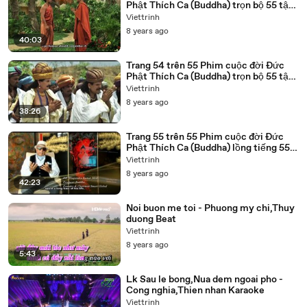
Phật Thích Ca (Buddha) trọn bộ 55 tập
lồng tiếng
Viettrinh
8 years ago
40:03
Trang 54 trên 55 Phim cuộc đời Đức
Phật Thích Ca (Buddha) trọn bộ 55 tập
lồng tiếng
Viettrinh
8 years ago
38:26
Trang 55 trên 55 Phim cuộc đời Đức
Phật Thích Ca (Buddha) lồng tiếng 55
tập trọn bộ
Viettrinh
8 years ago
42:23
Noi buon me toi - Phuong my chi,Thuy
duong Beat
Viettrinh
8 years ago
5:43
Lk Sau le bong,Nua dem ngoai pho -
Cong nghia,Thien nhan Karaoke
Viettrinh