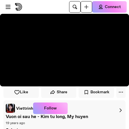
Skip to player
Skip to main content
Connect
Like
Share
Bookmark
Follow
Viettrinh
Vuon oi sau he - Kim tu long, My huyen
19 years ago