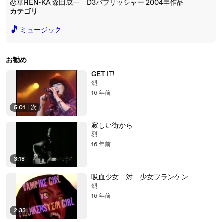
恋華REN-KA 森田成一 D3パブリッシャー 2004年作品
カテゴリ
🎵
ミュージック
お勧め
GET IT!
烈
16 年前
5:01
|
次
寂しい街から
烈
16 年前
3:18
吸血少女 対 少女フランケン
烈
16 年前
2:33