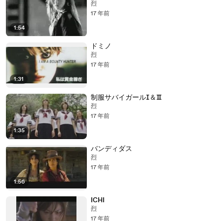
烈
17 年前
1:54
ドミノ
烈
17 年前
1:31
制服サバイガールⅠ＆Ⅱ
烈
17 年前
1:35
バンディダス
烈
17 年前
1:56
ICHI
烈
17 年前