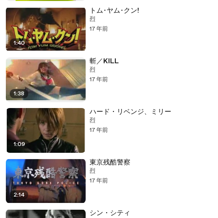
トム･ヤム･クン!
烈
17 年前
1:40
斬／KILL
烈
17 年前
1:38
ハード・リベンジ、ミリー
烈
17 年前
1:09
東京残酷警察
烈
17 年前
2:14
シン・シティ