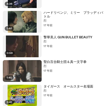
4:36
ハードリベンジ、ミリー ブラッディバ
トル
烈
17 年前
1:46
撃華美人 GUN BULLET BEAUTY
烈
17 年前
0:59
聖白百合騎士団＆真一文字拳
烈
17 年前
1:45
タイガース オールスター名場面
烈
17 年前
3:41