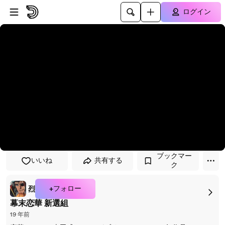
プレイヤーにスキップ
メインコンテンツにスキップ
ログイン
ブックマー
いいね
共有する
ク
+フォロー
烈
幕末恋華 新選組
19 年前