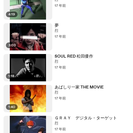
烈
17 年前
4:19
夢
烈
17 年前
3:03
SOUL RED 松田優作
烈
17 年前
1:18
あばしり一家 THE MOVIE
烈
17 年前
1:40
ＧＲＡＹ デジタル・ターゲット
烈
17 年前