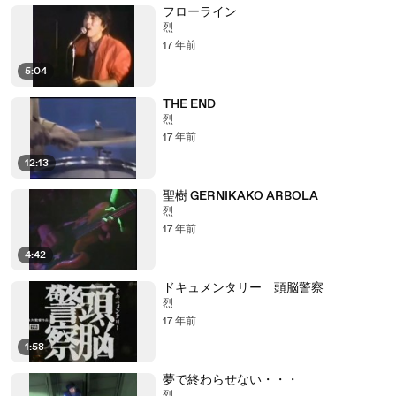
フローライン
烈
17 年前
5:04
THE END
烈
17 年前
12:13
聖樹 GERNIKAKO ARBOLA
烈
17 年前
4:42
ドキュメンタリー 頭脳警察
烈
17 年前
1:58
夢で終わらせない・・・