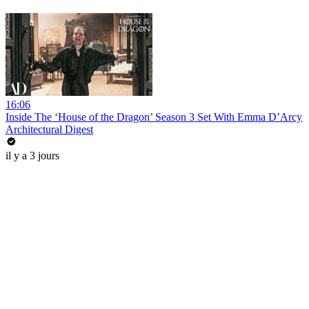
16:06
Inside The ‘House of the Dragon’ Season 3 Set With Emma D’Arcy
Architectural Digest
il y a 3 jours