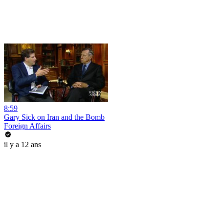
8:59
Gary Sick on Iran and the Bomb
Foreign Affairs
il y a 12 ans