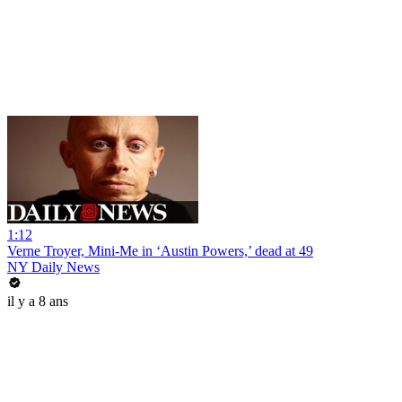
1:12
Verne Troyer, Mini-Me in ‘Austin Powers,’ dead at 49
NY Daily News
il y a 8 ans