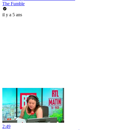
The Fumble
il y a 5 ans
2:49