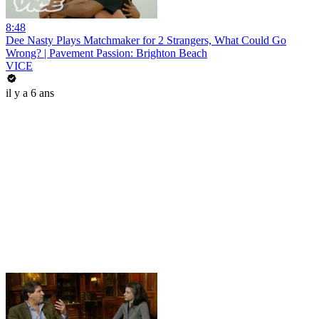
8:48
Dee Nasty Plays Matchmaker for 2 Strangers, What Could Go
Wrong? | Pavement Passion: Brighton Beach
VICE
il y a 6 ans