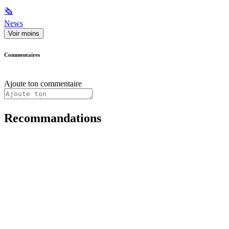
🗞
News
Voir moins
Commentaires
Ajoute ton commentaire
Recommandations