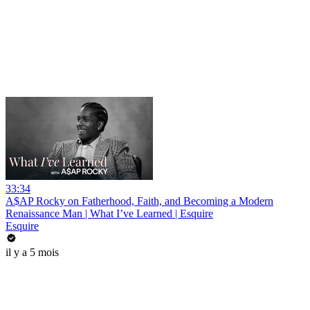
33:34
A$AP Rocky on Fatherhood, Faith, and Becoming a Modern
Renaissance Man | What I’ve Learned | Esquire
Esquire
il y a 5 mois