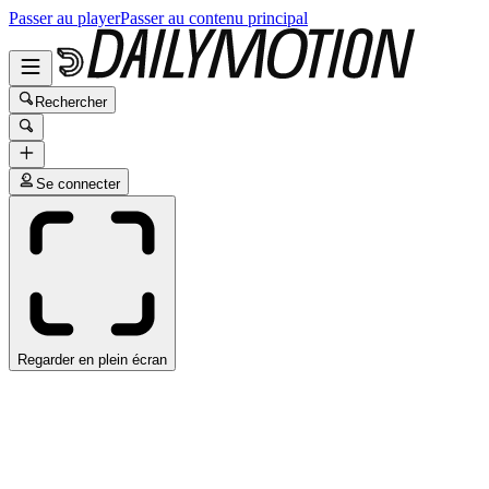
Passer au player
Passer au contenu principal
Rechercher
Se connecter
Regarder en plein écran