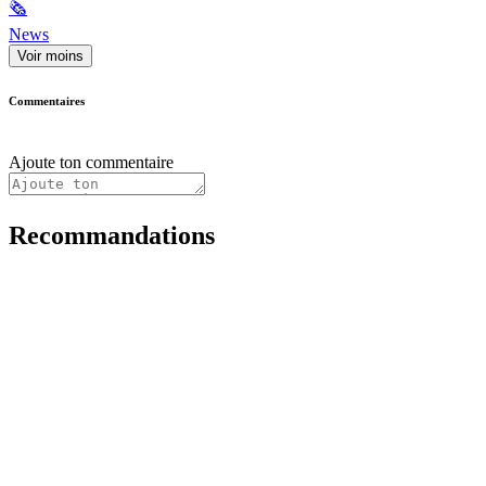
🗞
News
Voir moins
Commentaires
Ajoute ton commentaire
Recommandations