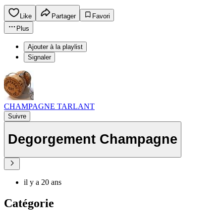
Like
Partager
Favori
Plus
Ajouter à la playlist
Signaler
CHAMPAGNE TARLANT
Suivre
Degorgement Champagne
il y a 20 ans
Catégorie