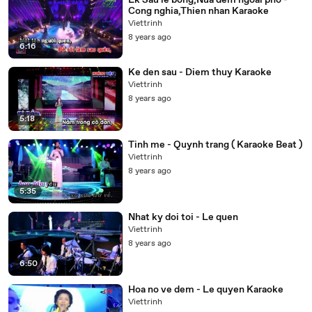
Lk Sau le bong,Nua dem ngoai pho -
Cong nghia,Thien nhan Karaoke
Viettrinh
8 years ago
6:16
Ke den sau - Diem thuy Karaoke
Viettrinh
8 years ago
5:18
Tinh me - Quynh trang ( Karaoke Beat )
Viettrinh
8 years ago
5:35
Nhat ky doi toi - Le quen
Viettrinh
8 years ago
6:50
Hoa no ve dem - Le quyen Karaoke
Viettrinh