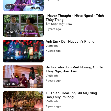
4:31
I Never Thought - Nhạc Ngoại - Trish
Thùy Trang
Âm Nhạc Việt Nam
8 years ago
4:26
Anh Em - Dan Nguyen Y Phung
Viettrinh
7 years ago
4:50
Bai hoc nho doi - Việt Hương, Chí Tài,
Thúy Nga, Hoài Tâm
Viettrinh
7 years ago
36:45
Tu Thien- Hoai linh,Chi tai,Trung
Dan,Thuy Phuong
Viettrinh
7 years ago
33:57