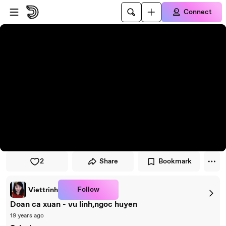
Skip to player
Skip to main content
Connect
2
Share
Bookmark
Follow
Viettrinh
Doan ca xuan - vu linh,ngoc huyen
19 years ago