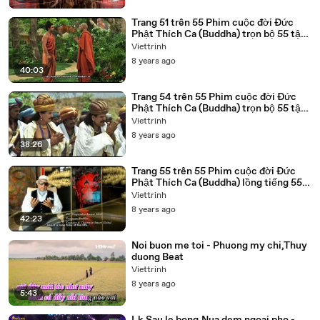
Trang 51 trên 55 Phim cuộc đời Đức
Phật Thích Ca (Buddha) trọn bộ 55 tập
lồng tiếng
Viettrinh
8 years ago
40:03
Trang 54 trên 55 Phim cuộc đời Đức
Phật Thích Ca (Buddha) trọn bộ 55 tập
lồng tiếng
Viettrinh
8 years ago
38:26
Trang 55 trên 55 Phim cuộc đời Đức
Phật Thích Ca (Buddha) lồng tiếng 55
tập trọn bộ
Viettrinh
8 years ago
42:23
Noi buon me toi - Phuong my chi,Thuy
duong Beat
Viettrinh
8 years ago
5:43