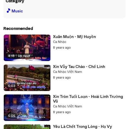
Category
🎵
Music
Recommended
Xuân Muộn - Mỹ Huyền
Ca Nhạc
8 years ago
4:16
|
Up next
Xin Vẫy Tau Chào - Chế Linh
Ca Nhạc Việt Nam
8 years ago
5:03
Xin Tròn Tuổi Loạn - Hoài Linh Trường
Vũ
Ca Nhạc Việt Nam
8 years ago
5:05
Yêu Là Chết Trong Lòng - Hạ Vy