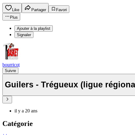
Like
Partager
Favori
Plus
Ajouter à la playlist
Signaler
bourricot
Suivre
Guilers - Trégueux (ligue régiona
il y a 20 ans
Catégorie