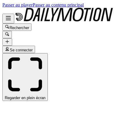
Passer au player
Passer au contenu principal
Rechercher
Se connecter
Regarder en plein écran