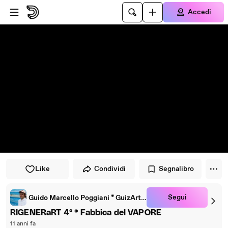
Vai al lettore
Passa al contenuto principale
Accedi
Like
Condividi
Segnalibro
Segui
Guido Marcello Poggiani * GuizArt APS-ETS
RIGENERaRT 4° * Fabbica del VAPORE
11 anni fa