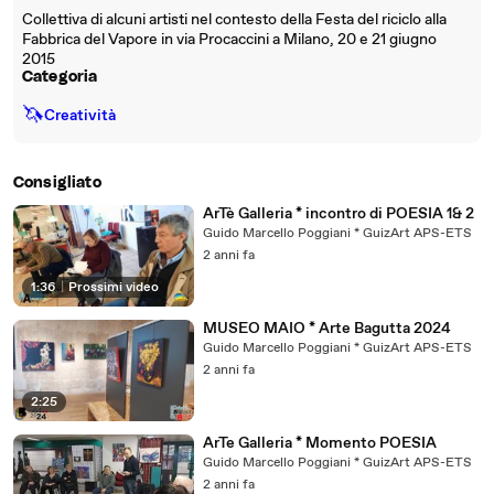
Collettiva di alcuni artisti nel contesto della Festa del riciclo alla
Fabbrica del Vapore in via Procaccini a Milano, 20 e 21 giugno
2015
Categoria
🦄
Creatività
Consigliato
ArTè Galleria * incontro di POESIA 1& 2
Guido Marcello Poggiani * GuizArt APS-ETS
2 anni fa
1:36
|
Prossimi video
MUSEO MAIO * Arte Bagutta 2024
Guido Marcello Poggiani * GuizArt APS-ETS
2 anni fa
2:25
ArTe Galleria * Momento POESIA
Guido Marcello Poggiani * GuizArt APS-ETS
2 anni fa