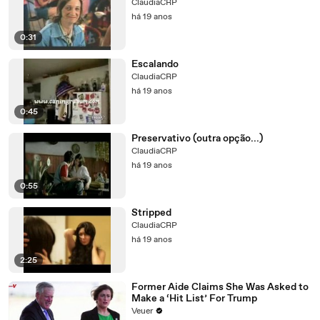
ClaudiaCRP
há 19 anos
0:31
Escalando
ClaudiaCRP
há 19 anos
0:45
Preservativo (outra opção...)
ClaudiaCRP
há 19 anos
0:55
Stripped
ClaudiaCRP
há 19 anos
2:25
Former Aide Claims She Was Asked to
Make a ‘Hit List’ For Trump
Veuer