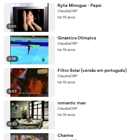
Kylie Minogue - Pepsi
ClaudiaCRP
há 19 anos
1:00
Ginástica Olímpica
ClaudiaCRP
há 19 anos
2:16
Filtro Solar (versão em português)
ClaudiaCRP
há 19 anos
4:03
romantic man
ClaudiaCRP
há 19 anos
0:30
Charme