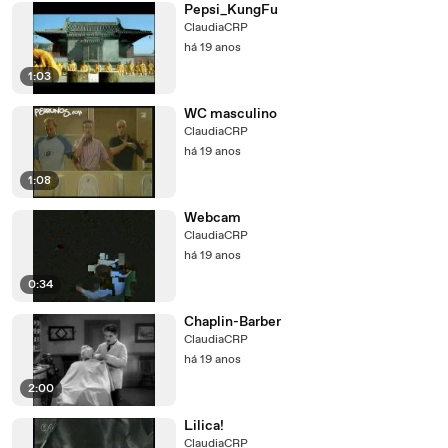
Pepsi_KungFu
ClaudiaCRP
há 19 anos
1:03
WC masculino
ClaudiaCRP
há 19 anos
1:08
Webcam
ClaudiaCRP
há 19 anos
0:34
Chaplin-Barber
ClaudiaCRP
há 19 anos
2:00
Lilica!
ClaudiaCRP