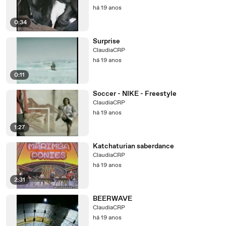
há 19 anos
0:34
Surprise
ClaudiaCRP
há 19 anos
0:11
Soccer - NIKE - Freestyle
ClaudiaCRP
há 19 anos
1:27
Katchaturian saberdance
ClaudiaCRP
há 19 anos
2:31
BEERWAVE
ClaudiaCRP
há 19 anos