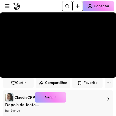
Pular para o player
Ir para o conteúdo principal
Conectar
Curtir
Compartilhar
Favorito
Seguir
ClaudiaCRP
Depois da festa...
há 19 anos