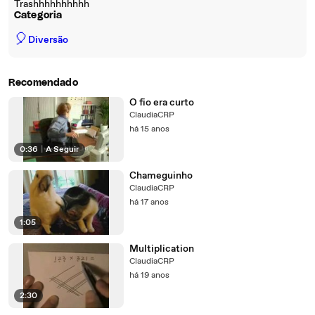
Trashhhhhhhhhh
Categoria
🎈
Diversão
Recomendado
O fio era curto
ClaudiaCRP
há 15 anos
0:36
|
A Seguir
Chameguinho
ClaudiaCRP
há 17 anos
1:05
Multiplication
ClaudiaCRP
há 19 anos
2:30