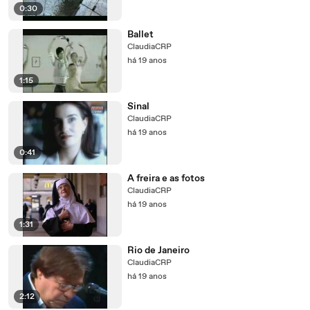
0:30
Ballet
ClaudiaCRP
há 19 anos
1:15
Sinal
ClaudiaCRP
há 19 anos
0:41
A freira e as fotos
ClaudiaCRP
há 19 anos
1:31
Rio de Janeiro
ClaudiaCRP
há 19 anos
2:12