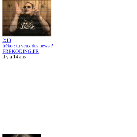
2:13
fréko : tu veux des news ?
FREKODING.FR
il y a 14 ans