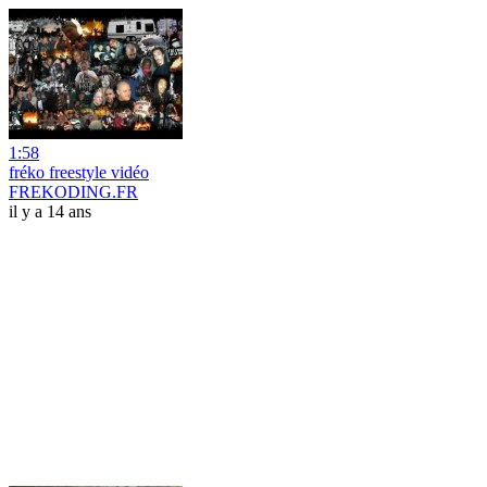
1:58
fréko freestyle vidéo
FREKODING.FR
il y a 14 ans