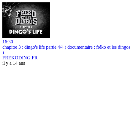
16:30
chapitre 3 : dingo's life partie 4/4 ( documentaire : fréko et les dingos
)
FREKODING.FR
il y a 14 ans