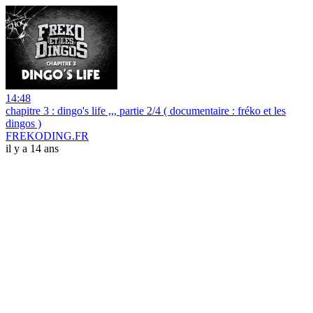
14:48
chapitre 3 : dingo's life ,,, partie 2/4 ( documentaire : fréko et les
dingos )
FREKODING.FR
il y a 14 ans