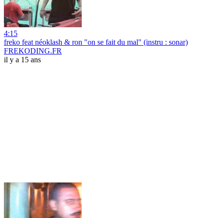
4:15
freko feat néoklash & ron "on se fait du mal" (instru : sonar)
FREKODING.FR
il y a 15 ans