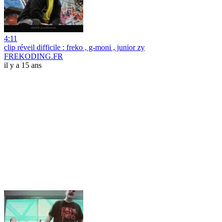
4:11
clip réveil difficile : freko , g-moni , junior zy
FREKODING.FR
il y a 15 ans