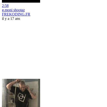
2:58
g.moni shootaz
FREKODING.FR
il y a 17 ans