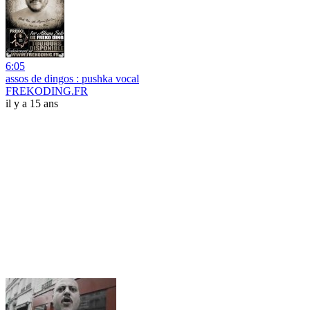
6:05
assos de dingos : pushka vocal
FREKODING.FR
il y a 15 ans