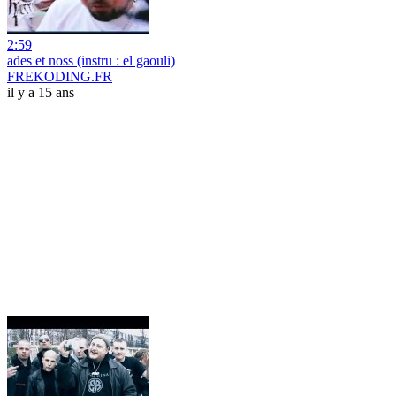
2:59
ades et noss (instru : el gaouli)
FREKODING.FR
il y a 15 ans