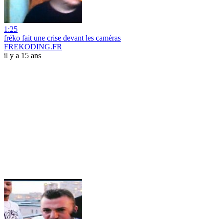
1:25
fréko fait une crise devant les caméras
FREKODING.FR
il y a 15 ans