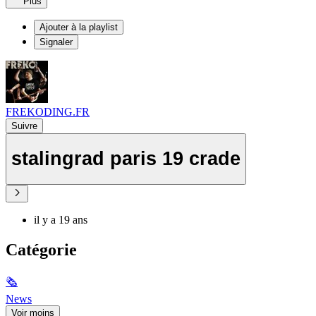
Plus
Ajouter à la playlist
Signaler
FREKODING.FR
Suivre
stalingrad paris 19 crade
il y a 19 ans
Catégorie
🗞
News
Voir moins