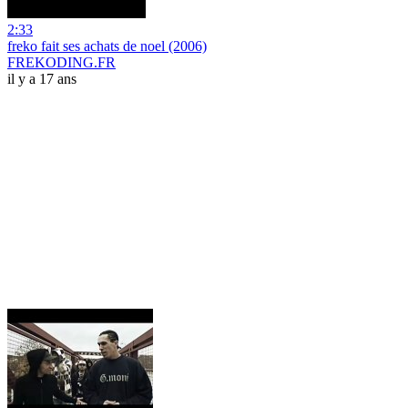
2:33
freko fait ses achats de noel (2006)
FREKODING.FR
il y a 17 ans