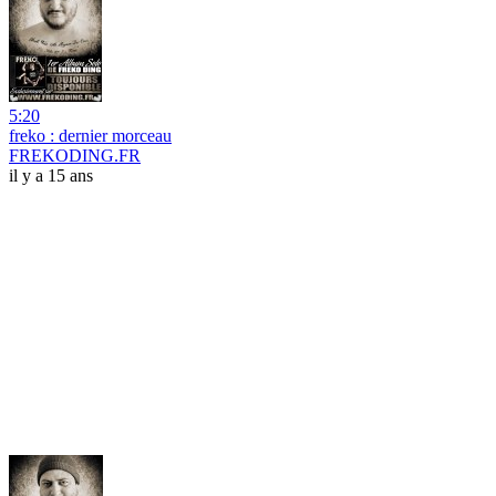
5:20
freko : dernier morceau
FREKODING.FR
il y a 15 ans