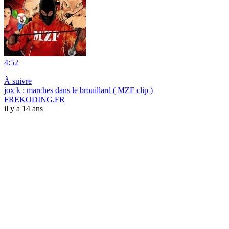
4:52
|
À suivre
jox k : marches dans le brouillard ( MZF clip )
FREKODING.FR
il y a 14 ans