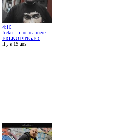
4:16
freko : la rue ma mère
FREKODING.FR
il y a 15 ans