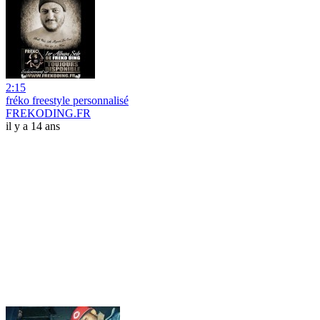
2:15
fréko freestyle personnalisé
FREKODING.FR
il y a 14 ans