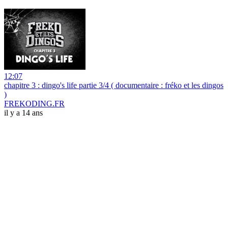
12:07
chapitre 3 : dingo's life partie 3/4 ( documentaire : fréko et les dingos
)
FREKODING.FR
il y a 14 ans