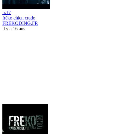
5:17
fréko chien crado
FREKODING.FR
il y a 16 ans