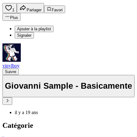
1
Partager
Favori
Plus
Ajouter à la playlist
Signaler
vinylboy
Suivre
Giovanni Sample - Basicamente
il y a 19 ans
Catégorie