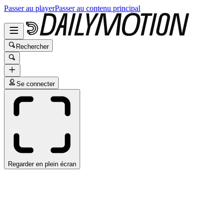
Passer au player
Passer au contenu principal
Rechercher
Se connecter
Regarder en plein écran