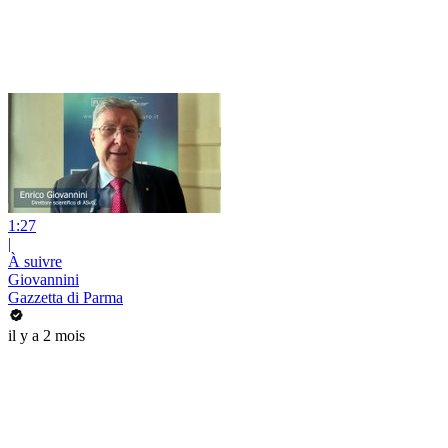
1:27
|
À suivre
Giovannini
Gazzetta di Parma
il y a 2 mois