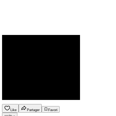
Like
Partager
Favori