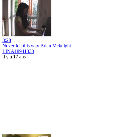
3:28
Never felt this way Brian Mcknight
LINA18941333
il y a 17 ans