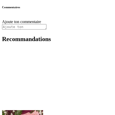
Commentaires
Ajoute ton commentaire
Recommandations