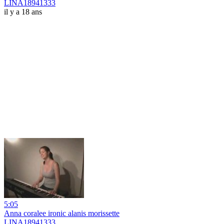
LINA18941333
il y a 18 ans
5:05
Anna coralee ironic alanis morissette
LINA18941333