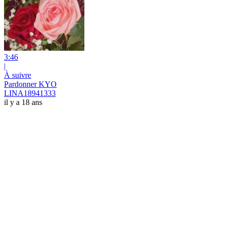
3:46
|
À suivre
Pardonner KYO
LINA18941333
il y a 18 ans