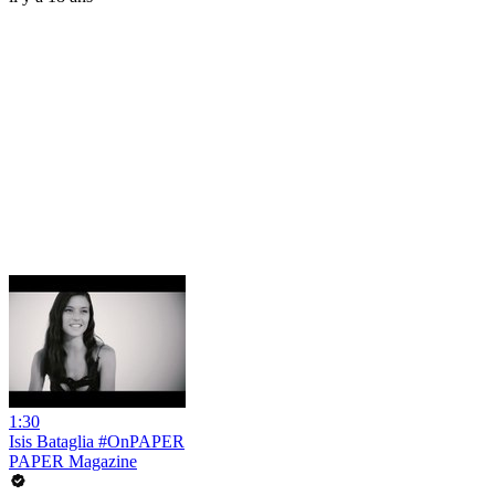
1:30
Isis Bataglia #OnPAPER
PAPER Magazine