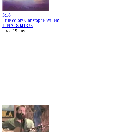
3:18
True colors Christophe Willem
LINA18941333
il y a 19 ans