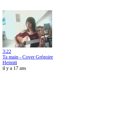
3:22
Ta main - Cover Grégoire
Heimiti
il y a 17 ans