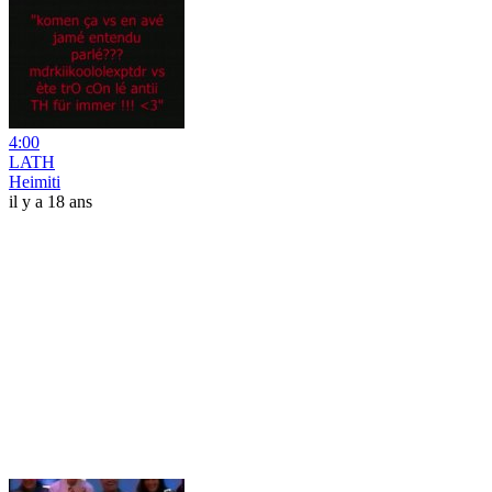
4:00
LATH
Heimiti
il y a 18 ans