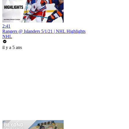
2:41
Rangers @ Islanders 5/1/21 | NHL Highlights
NHL
il y a 5 ans