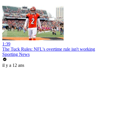
1:39
The Tuck Rules: NFL's overtime rule isn't working
Sporting News
il y a 12 ans