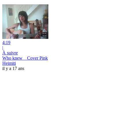
4:19
|
À suivre
Who knew _ Cover Pink
Heimiti
il y a 17 ans