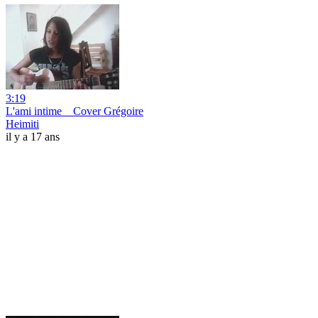
3:19
L'ami intime _ Cover Grégoire
Heimiti
il y a 17 ans