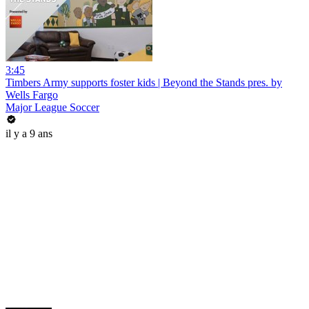
3:45
Timbers Army supports foster kids | Beyond the Stands pres. by
Wells Fargo
Major League Soccer
il y a 9 ans