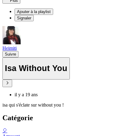
Plus
Ajouter à la playlist
Signaler
Heimiti
Suivre
Isa Without You
il y a 19 ans
isa qui s'éclate sur without you !
Catégorie
🎈