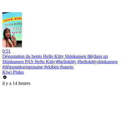
0:51
Dégustation du bento Hello Kitty Shinkansen 🍱(dans un
Shinkansen PAS Hello Kitty)#hellokitty #hellokittyshinkansen
#dégustationjaponaise #ekiben #sanrio
Kiwi Pinku
il y a 14 heures