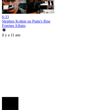
6:33
Stephen Kotkin on Putin's Rise
Foreign Affairs
il y a 11 ans