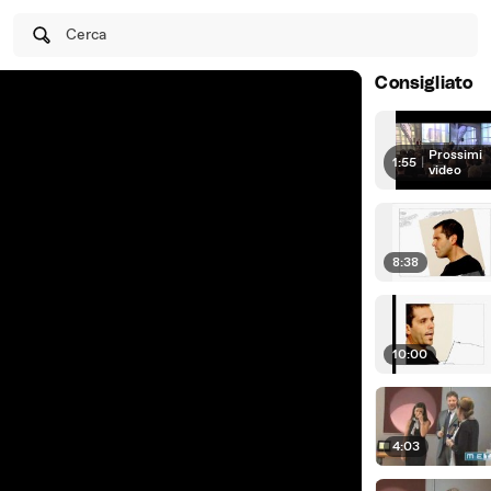
Cerca
Consigliato
Prossimi
1:55
|
video
8:38
10:00
4:03