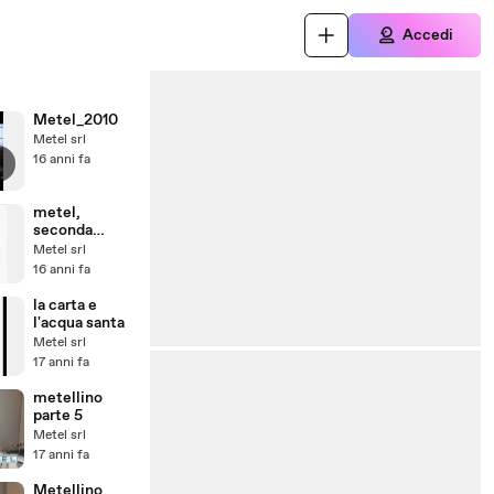
Accedi
Metel_2010
Metel srl
16 anni fa
metel,
seconda
puntata
Metel srl
16 anni fa
la carta e
l'acqua santa
Metel srl
17 anni fa
metellino
parte 5
Metel srl
17 anni fa
Metellino