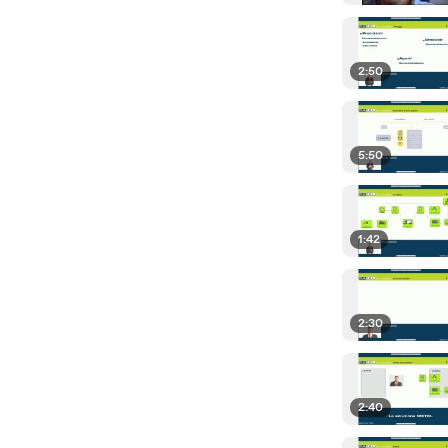
2:50
5:50
1:42
2:30
2:40