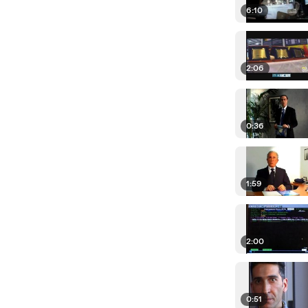
6:10
2:06
0:36
1:59
2:00
0:51