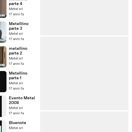
parte 4
Metel srl
17 anni fa
Metelllino
parte 3
Metel srl
17 anni fa
metellino
parte 2
Metel srl
17 anni fa
Metellino
parte 1
Metel srl
17 anni fa
Evento Metel
2008
Metel srl
17 anni fa
Bluenote
Metel srl