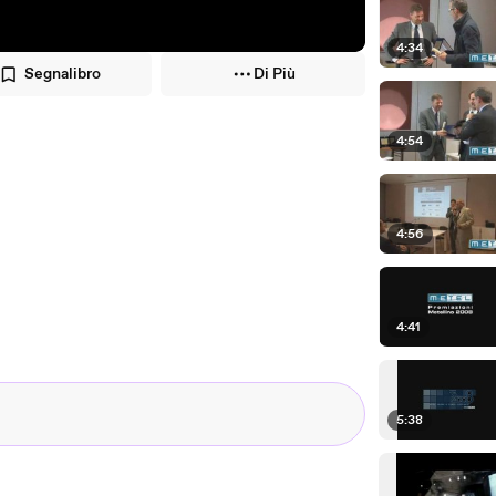
4:34
Segnalibro
Di Più
4:54
4:56
4:41
5:38