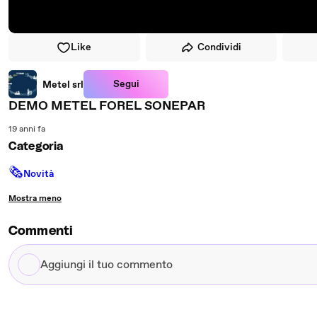
Like
Condividi
Segui
Metel srl
DEMO METEL FOREL SONEPAR
19 anni fa
Categoria
🗞
Novità
Mostra meno
Commenti
Aggiungi
il
tuo
commento