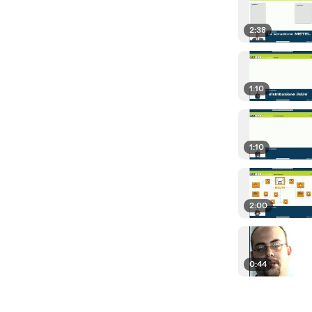
2:38
1:10
1:10
2:00
0:44