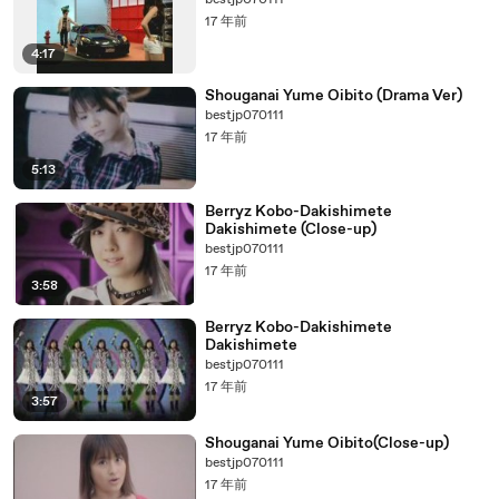
bestjp070111
17 年前
4:17
Shouganai Yume Oibito (Drama Ver)
bestjp070111
17 年前
5:13
Berryz Kobo-Dakishimete
Dakishimete (Close-up)
bestjp070111
17 年前
3:58
Berryz Kobo-Dakishimete
Dakishimete
bestjp070111
17 年前
3:57
Shouganai Yume Oibito(Close-up)
bestjp070111
17 年前