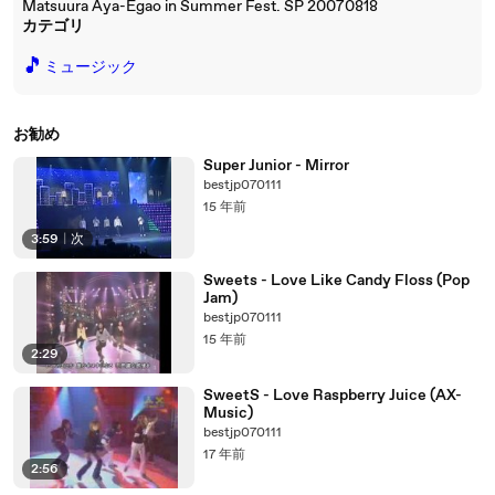
Matsuura Aya-Egao in Summer Fest. SP 20070818
カテゴリ
🎵
ミュージック
お勧め
Super Junior - Mirror
bestjp070111
15 年前
3:59
|
次
Sweets - Love Like Candy Floss (Pop
Jam)
bestjp070111
15 年前
2:29
SweetS - Love Raspberry Juice (AX-
Music)
bestjp070111
17 年前
2:56