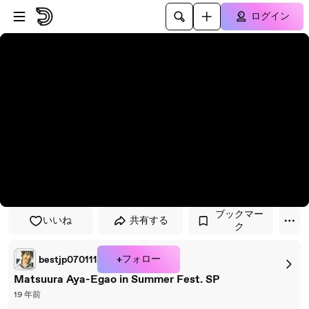
プレイヤーにスキップ
メインコンテンツにスキップ
ログイン
ブックマー
いいね
共有する
ク
+フォロー
bestjp070111
Matsuura Aya-Egao in Summer Fest. SP
19 年前