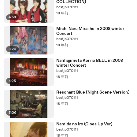
COLLECTION)
bestjp070111
18 年前
4:59
Michi Naru Mirai he in 2008 winter
Concert
bestjp070111
18 年前
3:20
Narihajimeta Koi no BELL in 2008
winter Concert
bestjp070111
18 年前
4:25
Resonant Blue (Night Scene Version)
bestjp070111
18 年前
5:06
Namida no Iro (Cloes Up Ver)
bestjp070111
18 年前