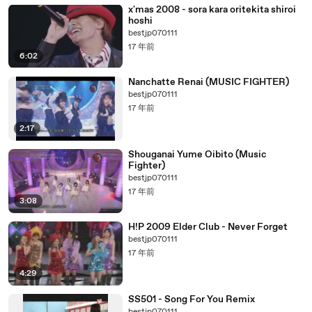
x'mas 2008 - sora kara oritekita shiroi
hoshi
bestjp070111
17 年前
6:02
Nanchatte Renai (MUSIC FIGHTER)
bestjp070111
17 年前
2:17
Shouganai Yume Oibito (Music
Fighter)
bestjp070111
17 年前
3:08
H!P 2009 Elder Club - Never Forget
bestjp070111
17 年前
4:29
SS501 - Song For You Remix