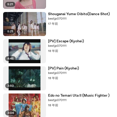
5:21
Shouganai Yume Oibito(Dance Shot)
bestjp070111
17 年前
5:21
[PV] Escape (Kyohei)
bestjp070111
18 年前
4:45
[PV] Pain (Kyohei)
bestjp070111
18 年前
3:50
Edo no Temari Uta II (Music Fighter )
bestjp070111
18 年前
3:04