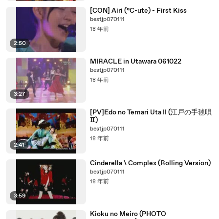
[CON] Airi (°C-ute) - First Kiss
bestjp070111
18 年前
2:50
MIRACLE in Utawara 061022
bestjp070111
18 年前
3:27
[PV]Edo no Temari Uta II (江戸の手毬唄
Ⅱ)
bestjp070111
18 年前
2:41
Cinderella \ Complex (Rolling Version)
bestjp070111
18 年前
3:59
Kioku no Meiro (PHOTO