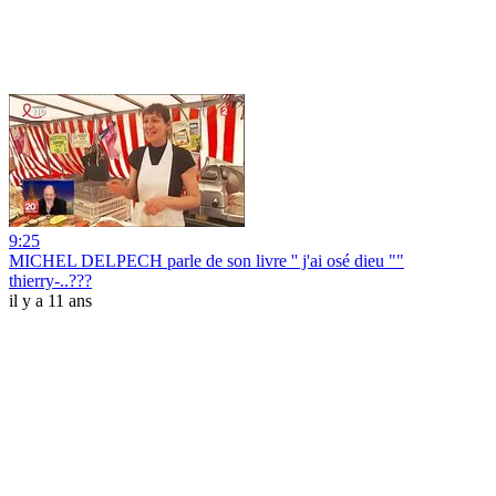
9:25
MICHEL DELPECH parle de son livre '' j'ai osé dieu ""
thierry-..???
il y a 11 ans