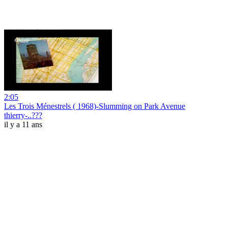
2:05
Les Trois Ménestrels ( 1968)-Slumming on Park Avenue
thierry-..???
il y a 11 ans