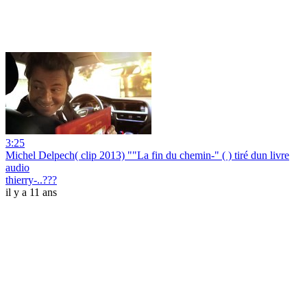
3:25
Michel Delpech( clip 2013) ""La fin du chemin-" ( ) tiré dun livre
audio
thierry-..???
il y a 11 ans