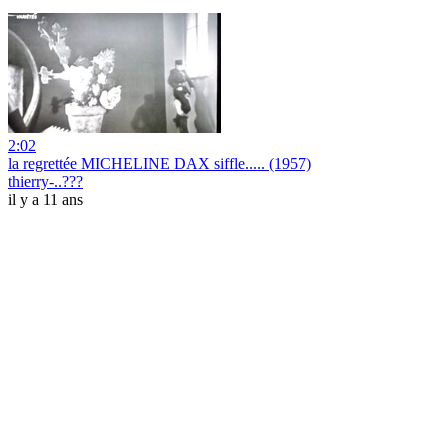
2:02
la regrettée MICHELINE DAX siffle..... (1957)
thierry-..???
il y a 11 ans