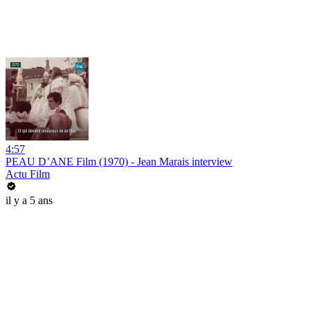
4:57
PEAU D’ANE Film (1970) - Jean Marais interview
Actu Film
il y a 5 ans