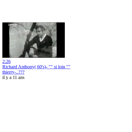
2:26
Richard Anthony( 60's)- "" si loin ""
thierry-..???
il y a 11 ans