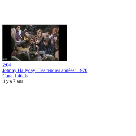
2:04
Johnny Hallyday "Tes tendres années" 1970
Canal Initials
il y a 7 ans