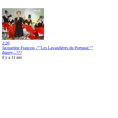
2:20
Jacqueline François -""Les Lavandières du Portugal ""
thierry-..???
il y a 11 ans