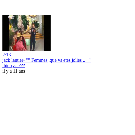
2:13
jack lantier- "" Femmes ,que vs etes jolies .. ""
thierry-..???
il y a 11 ans