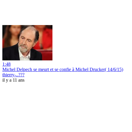
1:48
Michel Delpech se meurt et se confie à Michel Drucker( 14/6/15)
thierry-..???
il y a 11 ans