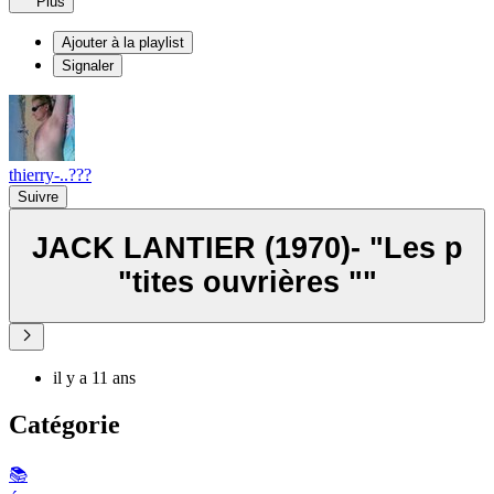
Plus
Ajouter à la playlist
Signaler
thierry-..???
Suivre
JACK LANTIER (1970)- "Les p
"tites ouvrières ""
il y a 11 ans
Catégorie
📚