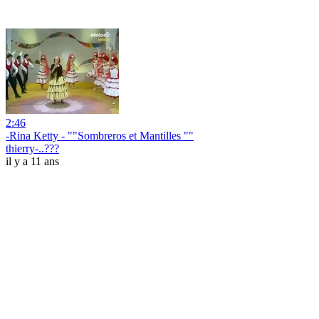
2:46
-Rina Ketty - ""Sombreros et Mantilles ""
thierry-..???
il y a 11 ans