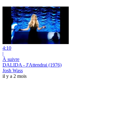
4:10
|
À suivre
DALIDA - J'Attendrai (1976)
Josh Wass
il y a 2 mois