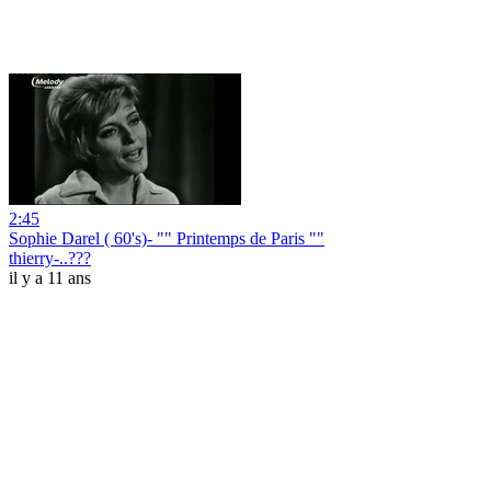
2:45
Sophie Darel ( 60's)- "" Printemps de Paris ""
thierry-..???
il y a 11 ans