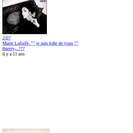
2:07
Marie Laforêt- "" je suis folle de vous ""
thierry-..???
il y a 11 ans