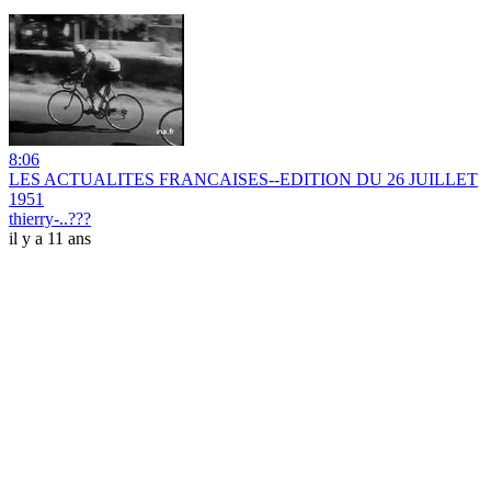
8:06
LES ACTUALITES FRANCAISES--EDITION DU 26 JUILLET
1951
thierry-..???
il y a 11 ans