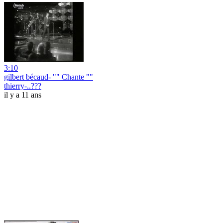
3:10
gilbert bécaud- "" Chante ""
thierry-..???
il y a 11 ans