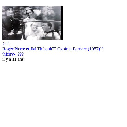
2:11
Roger Pierre et JM Thibault"" Ozoir la Ferriere (1957)""
thierry-..???
il y a 11 ans