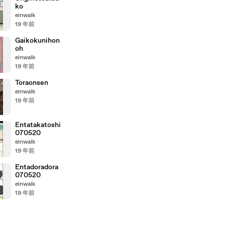
ko
einwalk
19 年前
Gaikokunihon
oh
einwalk
19 年前
Toraonsen
einwalk
19 年前
Entatakatoshi
070520
einwalk
19 年前
Entadoradora
070520
einwalk
19 年前