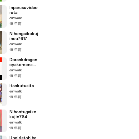
Inparusuvideo
reta
einwalk
19 年前
Nihongaikokuj
inou7617
einwalk
19 年前
Dorankdragon
oyakomenset
u
einwalk
19 年前
Itaokutusita
einwalk
19 年前
Nihontugaiko
kujin764
einwalk
19 年前
Ungirlstobiba