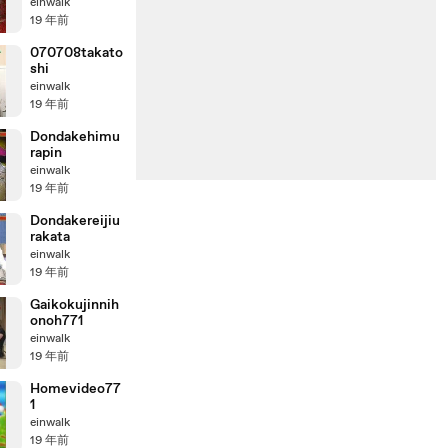
einwalk
19 年前
070708takato
shi
einwalk
19 年前
Dondakehimu
rapin
einwalk
19 年前
Dondakereijiu
rakata
einwalk
19 年前
Gaikokujinnih
onoh771
einwalk
19 年前
Homevideo77
1
einwalk
19 年前