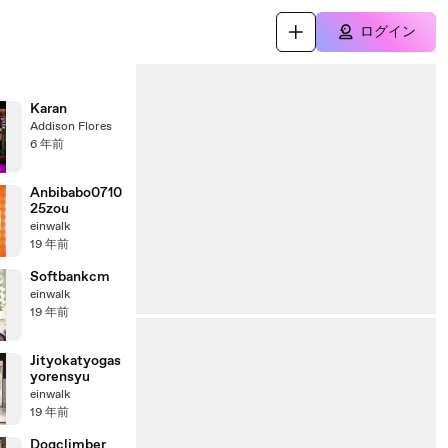
ログイン
Karan
Addison Flores
6 年前
Anbibabo0710
25zou
einwalk
19 年前
Softbankcm
einwalk
19 年前
Jityokatyogas
yorensyu
einwalk
19 年前
Dogclimber