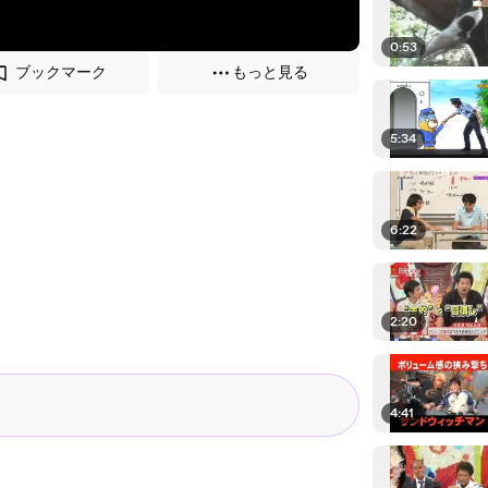
0:53
ブックマーク
もっと見る
5:34
6:22
2:20
4:41