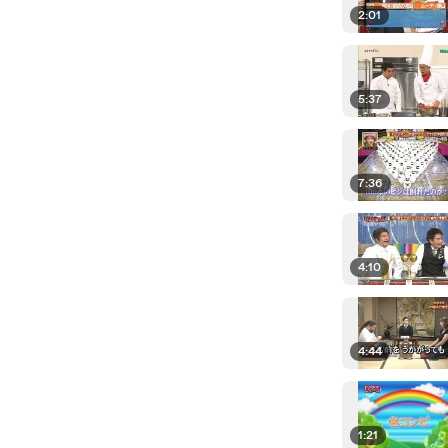
2:01
5:37
7:36
4:10
4:44
1:21