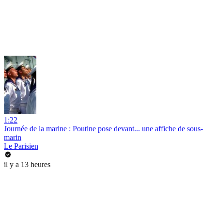
1:22
Journée de la marine : Poutine pose devant... une affiche de sous-
marin
Le Parisien
il y a 13 heures