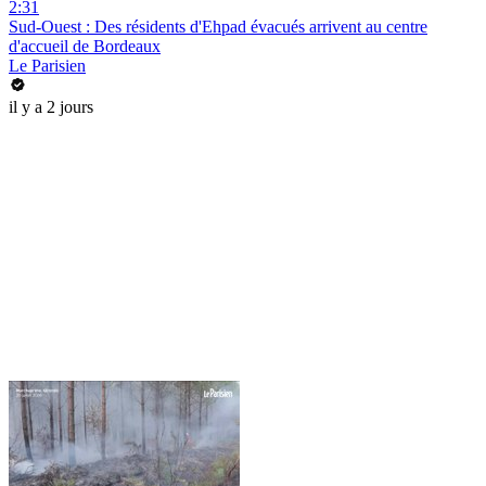
2:31
Sud-Ouest : Des résidents d'Ehpad évacués arrivent au centre
d'accueil de Bordeaux
Le Parisien
il y a 2 jours