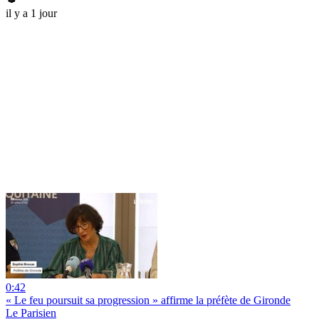
il y a 1 jour
0:42
« Le feu poursuit sa progression » affirme la préfète de Gironde
Le Parisien