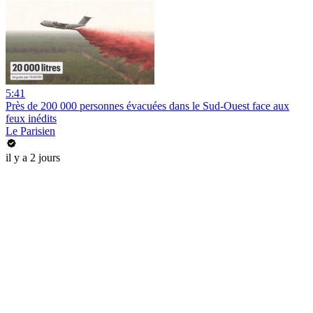
5:41
Près de 200 000 personnes évacuées dans le Sud-Ouest face aux
feux inédits
Le Parisien
il y a 2 jours