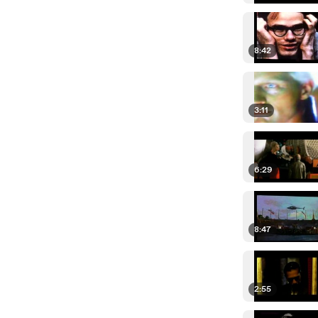
8:42
3:11
6:29
8:47
2:55