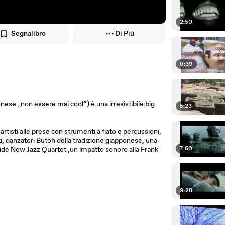
2:50
Segnalibro
Di Più
6:39
 „non essere mai cool“) è una irresistibile big
5:23
tisti alle prese con strumenti a fiato e percussioni,
ati, danzatori Butoh della tradizione giapponese, una
7:50
hide New Jazz Quartet ,un impatto sonoro alla Frank
9:28