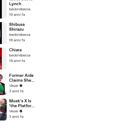
Lynch
beckirebecca
19 anni fa
Shibusa
Shirazu
beckirebecca
16 anni fa
Chiara
beckirebecca
19 anni fa
Former Aide
Claims She
Was Asked to
Veuer
Make a ‘Hit
3 anni fa
List’ For
Trump
Musk’s X Is
‘the Platform
With the
Veuer
Largest Ratio
3 anni fa
of
Misinformatio
n or
Disinformatio