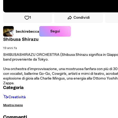
1
Condividi
Segui
beckirebecca
Shibusa Shirazu
19 anni fa
SHIBUSASHIRAZU ORCHESTRA (Shibusa Shirazu significa in Giapponese
band proveniente da Tokyo.
Una orchestra d'improvvisazione, una mostruosa fanfara con più di 30 ar
con vocalist, ballerine Go-Go, Cowgirls, artisti e mimi di teatro, acrob
esplosione di gioia alla Charlie Mingus, una energia alla Ottomo Yoshi
Zappa.
Categoria
🦄
Creatività
Mostra meno
Commenti