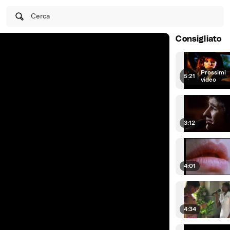
Cerca
Consigliato
Prossimi
5:21
|
video
3:12
4:01
4:34