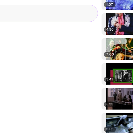
1:07
4:36
7:00
3:41
5:38
8:53