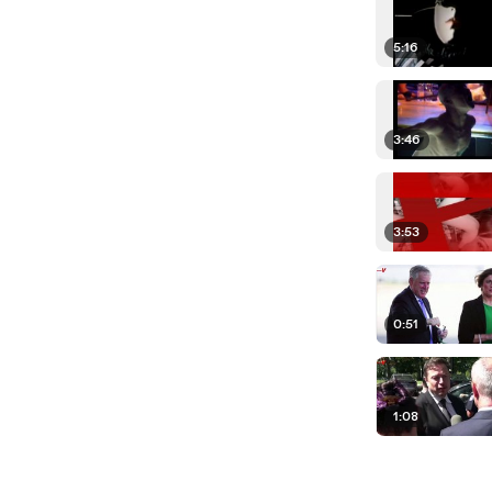
5:16
3:46
3:53
0:51
1:08