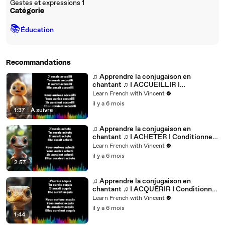
Gestes et expressions 1
Catégorie
📚
Éducation
Recommandations
♫ Apprendre la conjugaison en
chantant ♫ I ACCUEILLIR I
Conditionnel Passé_
Learn French with Vincent
il y a 6 mois
1:37
|
À suivre
♫ Apprendre la conjugaison en
chantant ♫ I ACHETER I Conditionnel
Passé_
Learn French with Vincent
il y a 6 mois
2:57
♫ Apprendre la conjugaison en
chantant ♫ I ACQUÉRIR I Conditionnel
Passé_
Learn French with Vincent
il y a 6 mois
1:44