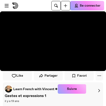
Passer au player
Passer au contenu principal
Se connecter
Like
Partager
Favori
Suivre
Learn French with Vincent
Gestes et expressions 1
il y a 19 ans