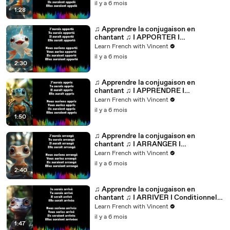
il y a 6 mois
1:28
♫ Apprendre la conjugaison en
chantant ♫ I APPORTER I
Conditionnel Passé_
Learn French with Vincent
il y a 6 mois
2:30
♫ Apprendre la conjugaison en
chantant ♫ I APPRENDRE I
Conditionnel Passé_
Learn French with Vincent
il y a 6 mois
1:50
♫ Apprendre la conjugaison en
chantant ♫ I ARRANGER I
Conditionnel Passé_
Learn French with Vincent
il y a 6 mois
2:40
♫ Apprendre la conjugaison en
chantant ♫ I ARRIVER I Conditionnel
Passé_
Learn French with Vincent
il y a 6 mois
1:47