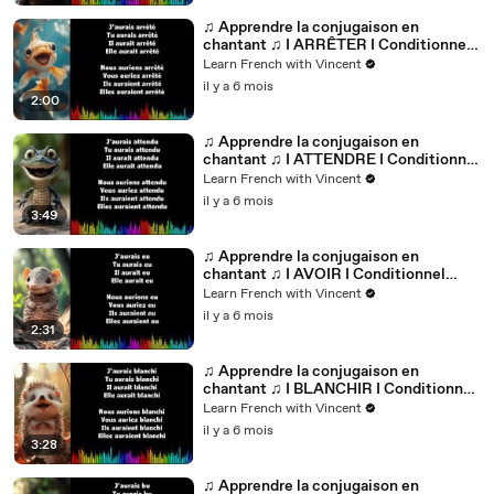
♫ Apprendre la conjugaison en
chantant ♫ I ARRÊTER I Conditionnel
Passé_
Learn French with Vincent
il y a 6 mois
2:00
♫ Apprendre la conjugaison en
chantant ♫ I ATTENDRE I Conditionnel
Passé_
Learn French with Vincent
il y a 6 mois
3:49
♫ Apprendre la conjugaison en
chantant ♫ I AVOIR I Conditionnel
Passé_
Learn French with Vincent
il y a 6 mois
2:31
♫ Apprendre la conjugaison en
chantant ♫ I BLANCHIR I Conditionnel
Passé_
Learn French with Vincent
il y a 6 mois
3:28
♫ Apprendre la conjugaison en