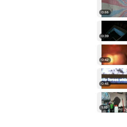
0:55
0:39
0:42
0:45
1:10