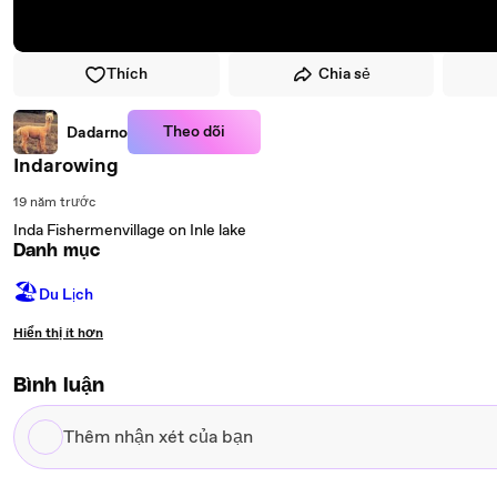
Thích
Chia sẻ
Theo dõi
Dadarno
Indarowing
19 năm trước
Inda Fishermenvillage on Inle lake
Danh mục
🏖
Du Lịch
Hiển thị ít hơn
Bình luận
Thêm
nhận
xét