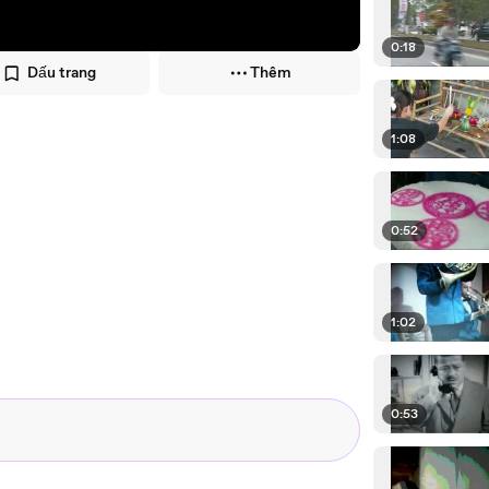
0:18
Dấu trang
Thêm
1:08
0:52
1:02
0:53