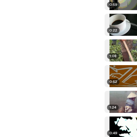
0:59
0:22
1:08
0:52
1:24
0:49