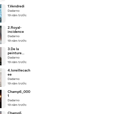
1.Vendredi
Dadarno
19 năm trước
2.Royal-
incidence
Dadarno
19 năm trước
3.De la
peinture
comme
Dadarno
Estaminet
19 năm trước
4.loreillecach
ee
Dadarno
19 năm trước
Champ6_000
1
Dadarno
19 năm trước
Champ5