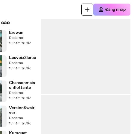
Đăng nhập
 cáo
Erewan
Dadarno
18 năm trước
Lesvoix2larue
Dadarno
18 năm trước
Chansonmais
onflottante
Dadarno
18 năm trước
VersionKwairi
ver
Dadarno
18 năm trước
Kumquat