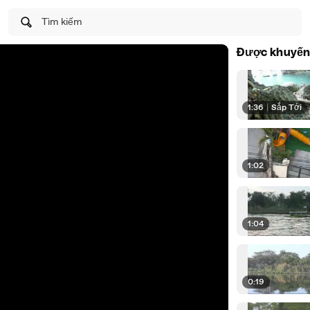
Tìm kiếm
Được khuyến
1:36
|
Sắp Tới
1:02
1:04
0:19