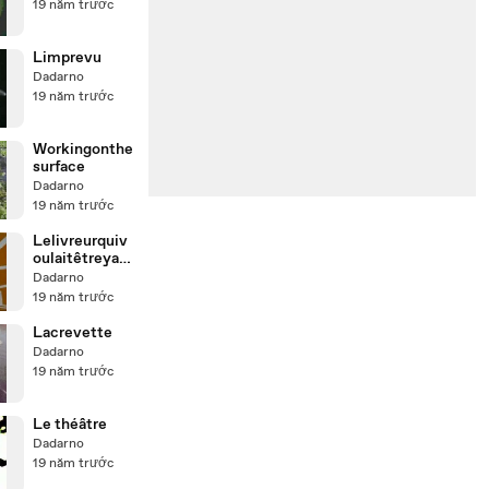
19 năm trước
Limprevu
Dadarno
19 năm trước
Workingonthe
surface
Dadarno
19 năm trước
Lelivreurquiv
oulaitêtreyac
htman
Dadarno
19 năm trước
Lacrevette
Dadarno
19 năm trước
Le théâtre
Dadarno
19 năm trước