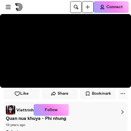
Skip to player
Skip to main content
Connect
Like
Share
Bookmark
Follow
Viettrinh
Quan nua khuya - Phi nhung
19 years ago