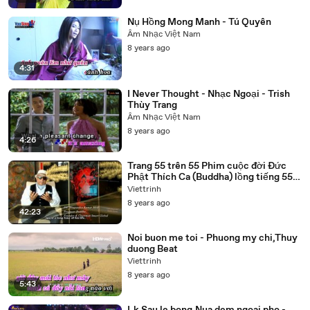
Nụ Hồng Mong Manh - Tú Quyên
Âm Nhạc Việt Nam
8 years ago
4:31
I Never Thought - Nhạc Ngoại - Trish
Thùy Trang
Âm Nhạc Việt Nam
8 years ago
4:26
Trang 55 trên 55 Phim cuộc đời Đức
Phật Thích Ca (Buddha) lồng tiếng 55
tập trọn bộ
Viettrinh
8 years ago
42:23
Noi buon me toi - Phuong my chi,Thuy
duong Beat
Viettrinh
8 years ago
5:43