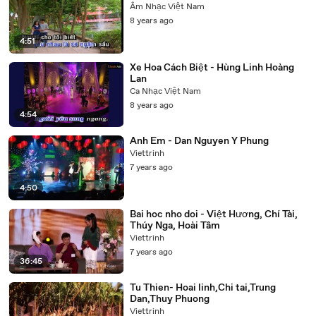
Âm Nhạc Việt Nam
8 years ago
4:51
Xe Hoa Cách Biệt - Hùng Linh Hoàng
Lan
Ca Nhạc Việt Nam
8 years ago
4:54
Anh Em - Dan Nguyen Y Phung
Viettrinh
7 years ago
4:50
Bai hoc nho doi - Việt Hương, Chí Tài,
Thúy Nga, Hoài Tâm
Viettrinh
7 years ago
36:45
Tu Thien- Hoai linh,Chi tai,Trung
Dan,Thuy Phuong
Viettrinh