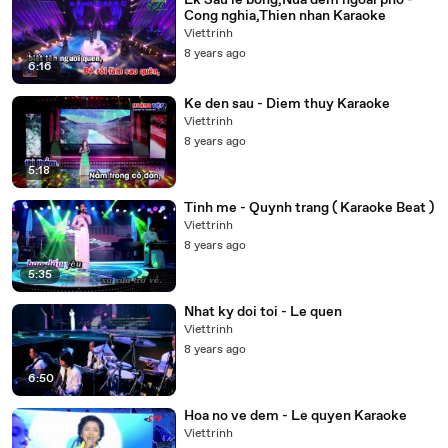
Lk Sau le bong,Nua dem ngoai pho -
Cong nghia,Thien nhan Karaoke
Viettrinh
8 years ago
6:16
Ke den sau - Diem thuy Karaoke
Viettrinh
8 years ago
5:18
Tinh me - Quynh trang ( Karaoke Beat )
Viettrinh
8 years ago
5:35
Nhat ky doi toi - Le quen
Viettrinh
8 years ago
6:50
Hoa no ve dem - Le quyen Karaoke
Viettrinh