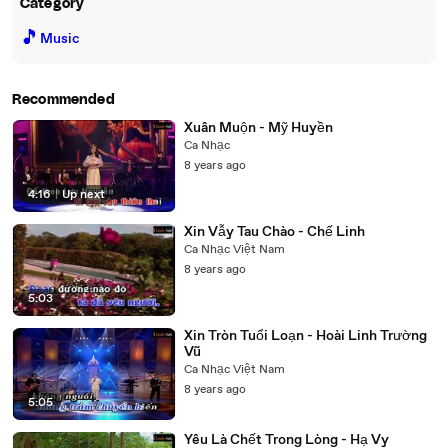
Category
🎵
Music
Recommended
Xuân Muộn - Mỹ Huyền
Ca Nhạc
8 years ago
4:16
|
Up next
Xin Vẫy Tau Chào - Chế Linh
Ca Nhạc Việt Nam
8 years ago
5:03
Xin Tròn Tuổi Loạn - Hoài Linh Trường
Vũ
Ca Nhạc Việt Nam
8 years ago
5:05
Yêu Là Chết Trong Lòng - Hạ Vy