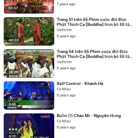
7 years ago
33:57
Trang 51 trên 55 Phim cuộc đời Đức
Phật Thích Ca (Buddha) trọn bộ 55 tập
lồng tiếng
Viettrinh
8 years ago
40:03
Trang 54 trên 55 Phim cuộc đời Đức
Phật Thích Ca (Buddha) trọn bộ 55 tập
lồng tiếng
Viettrinh
8 years ago
38:26
Self Control - Khánh Hà
Ca Nhạc
8 years ago
3:45
Buồn Ơi Chào Mi - Nguyên Hưng
Ca Nhạc
8 years ago
4:30