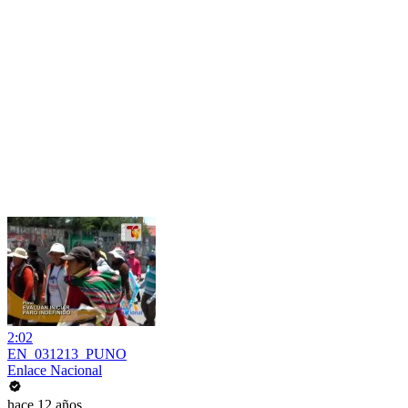
2:02
EN_031213_PUNO
Enlace Nacional
hace 12 años