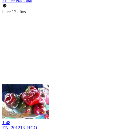
Enlace Nacional
hace 12 años
1:48
EN_201213_HCO