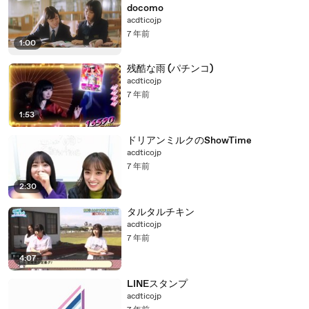
docomo
acdticojp
7 年前
1:00
残酷な雨 (パチンコ)
acdticojp
7 年前
1:53
ドリアンミルクのShowTime
acdticojp
7 年前
2:30
タルタルチキン
acdticojp
7 年前
4:07
LINEスタンプ
acdticojp