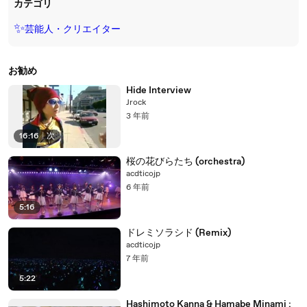
カテゴリ
✨
芸能人・クリエイター
お勧め
Hide Interview
Jrock
3 年前
16:16
|
次
桜の花びらたち (orchestra)
acdticojp
6 年前
5:16
ドレミソラシド (Remix)
acdticojp
7 年前
5:22
Hashimoto Kanna & Hamabe Minami :