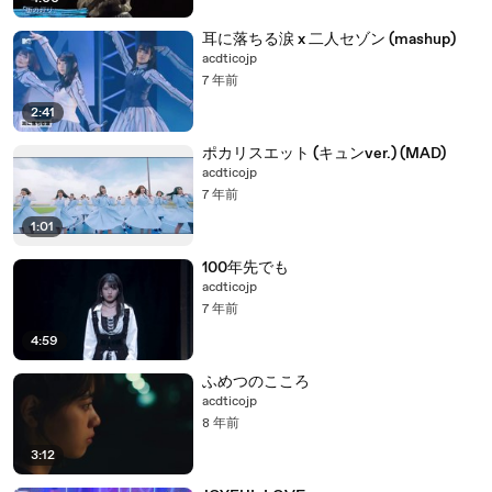
耳に落ちる涙 x 二人セゾン (mashup)
acdticojp
7 年前
2:41
ポカリスエット (キュンver.) (MAD)
acdticojp
7 年前
1:01
100年先でも
acdticojp
7 年前
4:59
ふめつのこころ
acdticojp
8 年前
3:12