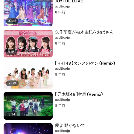
JOYFUL LOVE.
acdticojp
8 年前
4:29
矢作萌夏が柏木由紀をおばさん
acdticojp
8 年前
1:01
【 HKT48 】タンスのゲン (Remix)
acdticojp
8 年前
2:00
【 乃木坂46 】空扉 (Remix)
acdticojp
8 年前
3:14
愛よ 動かないで
acdticojp