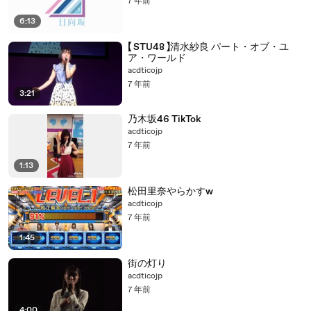
7 年前
6:13
【 STU48 】清水紗良 パート・オブ・ユ
ア・ワールド
acdticojp
7 年前
3:21
乃木坂46 TikTok
acdticojp
7 年前
1:13
松田里奈やらかすw
acdticojp
7 年前
1:45
街の灯り
acdticojp
7 年前
4:00