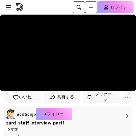
プレイヤーにスキップ
メインコンテンツにスキップ
ログイン
ブックマー
いいね
共有する
ク
+フォロー
acdticojp
zard-staff interview part1
19 年前