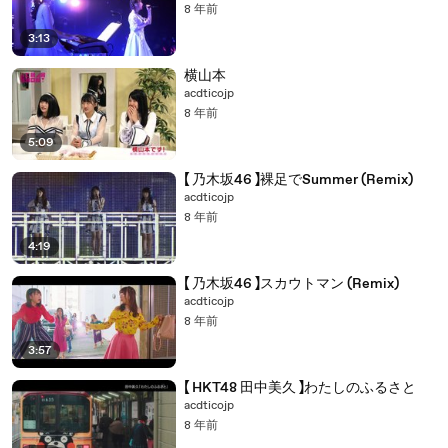
8 年前
3:13
横山本
acdticojp
8 年前
5:09
【 乃木坂46 】裸足でSummer (Remix)
acdticojp
8 年前
4:19
【 乃木坂46 】スカウトマン (Remix)
acdticojp
8 年前
3:57
【 HKT48 田中美久 】わたしのふるさと
acdticojp
8 年前