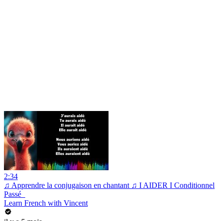
2:34
♫ Apprendre la conjugaison en chantant ♫ I AIDER I Conditionnel
Passé_
Learn French with Vincent