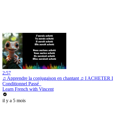
2:57
♫ Apprendre la conjugaison en chantant ♫ I ACHETER I
Conditionnel Passé_
Learn French with Vincent
il y a 5 mois