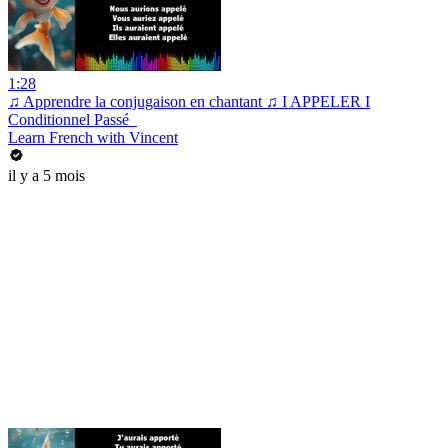
1:28
♫ Apprendre la conjugaison en chantant ♫ I APPELER I
Conditionnel Passé_
Learn French with Vincent
il y a 5 mois