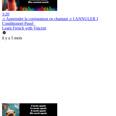
3:20
♫ Apprendre la conjugaison en chantant ♫ I ANNULER I
Conditionnel Passé_
Learn French with Vincent
il y a 5 mois