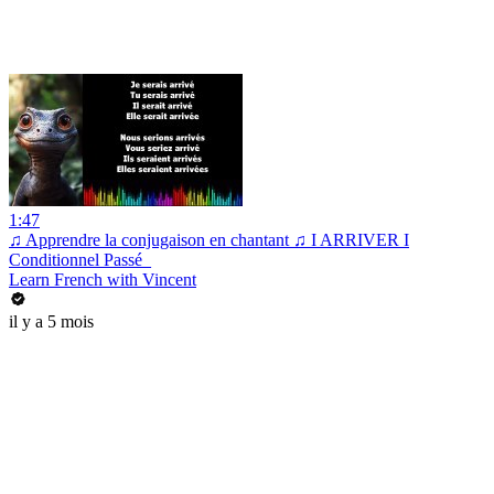
1:47
♫ Apprendre la conjugaison en chantant ♫ I ARRIVER I
Conditionnel Passé_
Learn French with Vincent
il y a 5 mois