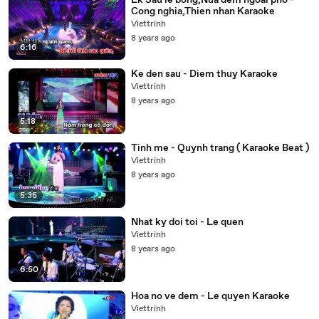
Lk Sau le bong,Nua dem ngoai pho -
Cong nghia,Thien nhan Karaoke
Viettrinh
8 years ago
6:16
Ke den sau - Diem thuy Karaoke
Viettrinh
8 years ago
5:18
Tinh me - Quynh trang ( Karaoke Beat )
Viettrinh
8 years ago
5:35
Nhat ky doi toi - Le quen
Viettrinh
8 years ago
6:50
Hoa no ve dem - Le quyen Karaoke
Viettrinh