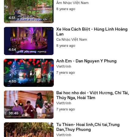
Âm Nhạc Việt Nam
8 years ago
4:51
Xe Hoa Cách Biệt - Hùng Linh Hoàng
Lan
Ca Nhạc Việt Nam
8 years ago
4:54
Anh Em - Dan Nguyen Y Phung
Viettrinh
7 years ago
4:50
Bai hoc nho doi - Việt Hương, Chí Tài,
Thúy Nga, Hoài Tâm
Viettrinh
7 years ago
36:45
Tu Thien- Hoai linh,Chi tai,Trung
Dan,Thuy Phuong
Viettrinh