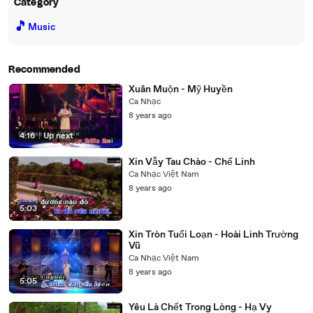
Category
🎵
Music
Recommended
Xuân Muộn - Mỹ Huyền
Ca Nhạc
8 years ago
4:16
|
Up next
Xin Vẫy Tau Chào - Chế Linh
Ca Nhạc Việt Nam
8 years ago
5:03
Xin Tròn Tuổi Loạn - Hoài Linh Trường
Vũ
Ca Nhạc Việt Nam
8 years ago
5:05
Yêu Là Chết Trong Lòng - Hạ Vy