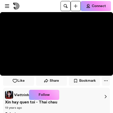
Skip to player
Skip to main content
Connect
Like
Share
Bookmark
Follow
Viettrinh
Xin hay quen toi - Thai chau
19 years ago