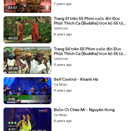
7 years ago
33:57
Trang 51 trên 55 Phim cuộc đời Đức
Phật Thích Ca (Buddha) trọn bộ 55 tập
lồng tiếng
Viettrinh
8 years ago
40:03
Trang 54 trên 55 Phim cuộc đời Đức
Phật Thích Ca (Buddha) trọn bộ 55 tập
lồng tiếng
Viettrinh
8 years ago
38:26
Self Control - Khánh Hà
Ca Nhạc
8 years ago
3:45
Buồn Ơi Chào Mi - Nguyên Hưng
Ca Nhạc
8 years ago
4:30