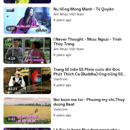
Nụ Hồng Mong Manh - Tú Quyên
Âm Nhạc Việt Nam
8 years ago
4:31
I Never Thought - Nhạc Ngoại - Trish
Thùy Trang
Âm Nhạc Việt Nam
8 years ago
4:26
Trang 55 trên 55 Phim cuộc đời Đức
Phật Thích Ca (Buddha) lồng tiếng 55
tập trọn bộ
Viettrinh
8 years ago
42:23
Noi buon me toi - Phuong my chi,Thuy
duong Beat
Viettrinh
8 years ago
5:43