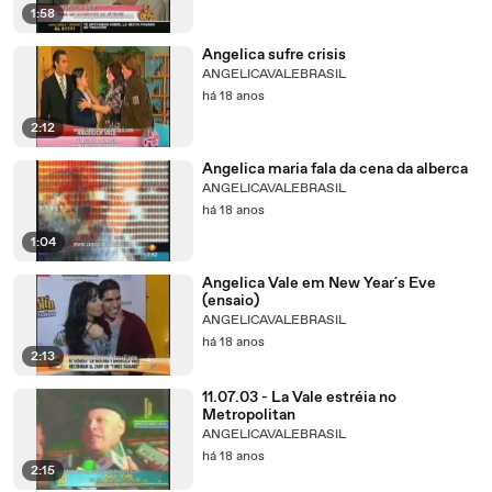
1:58
Angelica sufre crisis
ANGELICAVALEBRASIL
há 18 anos
2:12
Angelica maria fala da cena da alberca
ANGELICAVALEBRASIL
há 18 anos
1:04
Angelica Vale em New Year´s Eve
(ensaio)
ANGELICAVALEBRASIL
há 18 anos
2:13
11.07.03 - La Vale estréia no
Metropolitan
ANGELICAVALEBRASIL
há 18 anos
2:15