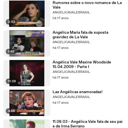
Rumores sobre o novo romance de La
Vale
ANGELICAVALEBRASIL
há 17 anos
2:33
Angélica María fala de suposta
gravidez de La Vale
ANGELICAVALEBRASIL
há 17 anos
1:45
Angélica Vale Maxine Woodside
15.04.2009 - Parte I
ANGELICAVALEBRASIL
há 17 anos
11:39
Las Angélicas enamoradas!
ANGELICAVALEBRASIL
há 17 anos
4:58
11.08.03 - Angélica Vale fala de seu pai
e de Irma Serrano