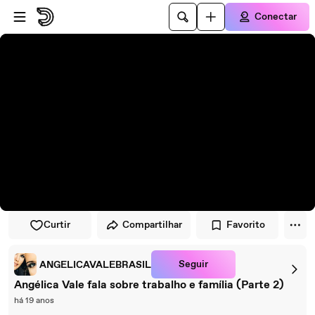
Pular para o player
Ir para o conteúdo principal
Conectar
Curtir
Compartilhar
Favorito
Seguir
ANGELICAVALEBRASIL
Angélica Vale fala sobre trabalho e família (Parte 2)
há 19 anos