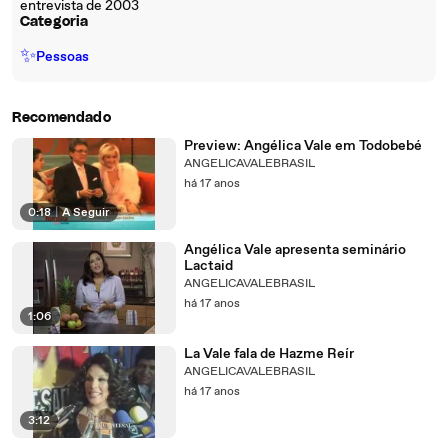
entrevista de 2003
Categoria
✨
Pessoas
Recomendado
Preview: Angélica Vale em Todobebé
ANGELICAVALEBRASIL
há 17 anos
0:18
|
A Seguir
Angélica Vale apresenta seminário
Lactaid
ANGELICAVALEBRASIL
há 17 anos
1:06
La Vale fala de Hazme Reír
ANGELICAVALEBRASIL
há 17 anos
3:12