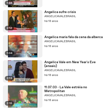
1:58
Angelica sufre crisis
ANGELICAVALEBRASIL
há 18 anos
2:12
Angelica maria fala da cena da alberca
ANGELICAVALEBRASIL
há 18 anos
1:04
Angelica Vale em New Year´s Eve
(ensaio)
ANGELICAVALEBRASIL
há 18 anos
2:13
11.07.03 - La Vale estréia no
Metropolitan
ANGELICAVALEBRASIL
há 18 anos
2:15