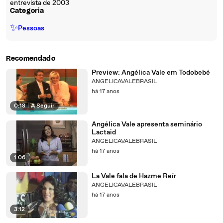
entrevista de 2003
Categoria
✨
Pessoas
Recomendado
Preview: Angélica Vale em Todobebé
ANGELICAVALEBRASIL
há 17 anos
0:18
|
A Seguir
Angélica Vale apresenta seminário
Lactaid
ANGELICAVALEBRASIL
há 17 anos
1:06
La Vale fala de Hazme Reír
ANGELICAVALEBRASIL
há 17 anos
3:12