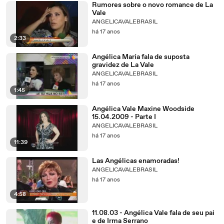
Rumores sobre o novo romance de La
Vale
ANGELICAVALEBRASIL
há 17 anos
2:33
Angélica María fala de suposta
gravidez de La Vale
ANGELICAVALEBRASIL
há 17 anos
1:45
Angélica Vale Maxine Woodside
15.04.2009 - Parte I
ANGELICAVALEBRASIL
há 17 anos
11:39
Las Angélicas enamoradas!
ANGELICAVALEBRASIL
há 17 anos
4:58
11.08.03 - Angélica Vale fala de seu pai
e de Irma Serrano