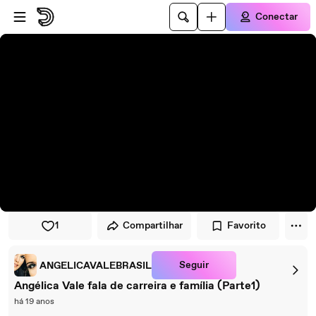
Pular para o player
Ir para o conteúdo principal
Conectar
1
Compartilhar
Favorito
Seguir
ANGELICAVALEBRASIL
Angélica Vale fala de carreira e família (Parte1)
há 19 anos