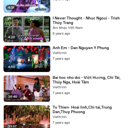
4:31
I Never Thought - Nhạc Ngoại - Trish
Thùy Trang
Âm Nhạc Việt Nam
8 years ago
4:26
Anh Em - Dan Nguyen Y Phung
Viettrinh
7 years ago
4:50
Bai hoc nho doi - Việt Hương, Chí Tài,
Thúy Nga, Hoài Tâm
Viettrinh
7 years ago
36:45
Tu Thien- Hoai linh,Chi tai,Trung
Dan,Thuy Phuong
Viettrinh
7 years ago
33:57