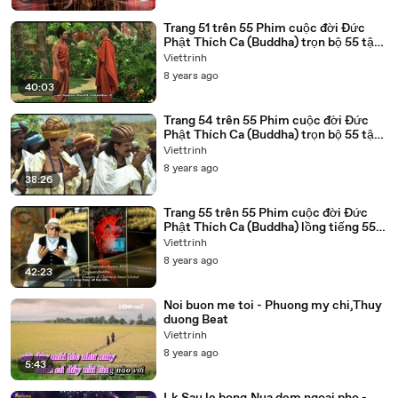
Trang 51 trên 55 Phim cuộc đời Đức
Phật Thích Ca (Buddha) trọn bộ 55 tập
lồng tiếng
Viettrinh
8 years ago
40:03
Trang 54 trên 55 Phim cuộc đời Đức
Phật Thích Ca (Buddha) trọn bộ 55 tập
lồng tiếng
Viettrinh
8 years ago
38:26
Trang 55 trên 55 Phim cuộc đời Đức
Phật Thích Ca (Buddha) lồng tiếng 55
tập trọn bộ
Viettrinh
8 years ago
42:23
Noi buon me toi - Phuong my chi,Thuy
duong Beat
Viettrinh
8 years ago
5:43