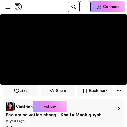
Skip to player
Skip to main content
Connect
Like
Share
Bookmark
Follow
Viettrinh
Sao em no voi lay chong - Kha tu,Manh quynh
19 years ago