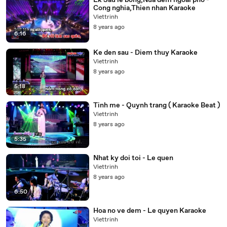
Lk Sau le bong,Nua dem ngoai pho -
Cong nghia,Thien nhan Karaoke
Viettrinh
8 years ago
6:16
Ke den sau - Diem thuy Karaoke
Viettrinh
8 years ago
5:18
Tinh me - Quynh trang ( Karaoke Beat )
Viettrinh
8 years ago
5:35
Nhat ky doi toi - Le quen
Viettrinh
8 years ago
6:50
Hoa no ve dem - Le quyen Karaoke
Viettrinh