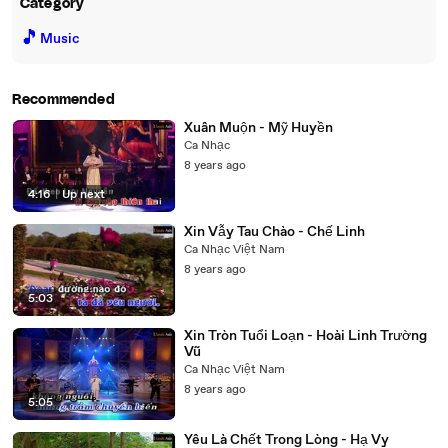
Category
🎵
Music
Recommended
Xuân Muộn - Mỹ Huyền
Ca Nhạc
8 years ago
4:16
|
Up next
Xin Vẫy Tau Chào - Chế Linh
Ca Nhạc Việt Nam
8 years ago
5:03
Xin Tròn Tuổi Loạn - Hoài Linh Trường
Vũ
Ca Nhạc Việt Nam
8 years ago
5:05
Yêu Là Chết Trong Lòng - Hạ Vy