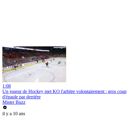
1:08
Un joueur de Hockey met KO l'arbitre volontairement : gros coup
d'épaule par derrière
Mister Buzz
il y a 10 ans