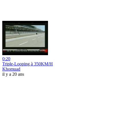
0:20
Triple-Looping à 350KM/H
Khomuad
il y a 20 ans