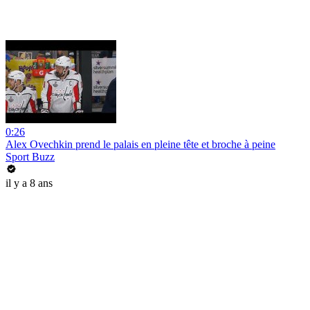
0:26
Alex Ovechkin prend le palais en pleine tête et broche à peine
Sport Buzz
il y a 8 ans