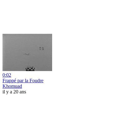
0:02
Frappé par la Foudre
Khomuad
il y a 20 ans