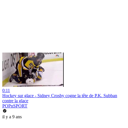
0:11
Hockey sur glace - Sidney Crosby cogne la tête de P.K. Subban
contre la glace
POPnSPORT
il y a 9 ans