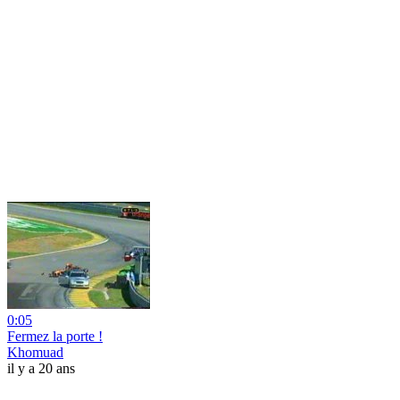
0:05
Fermez la porte !
Khomuad
il y a 20 ans