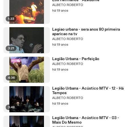
Los Hermanos - Azedume
ALBETO ROBERTO
há 19 anos
1:33
Legiao urbana - sera anos 80 primeira
aparicao na tv
ALBETO ROBERTO
há 19 anos
3:21
Legião Urbana - Perfeição
ALBETO ROBERTO
há 19 anos
4:36
Legião Urbana - Acústico MTV - 12 - Há
Tempos
ALBETO ROBERTO
há 19 anos
3:48
Legião Urbana - Acústico MTV - 03 -
Mais Do Mesmo