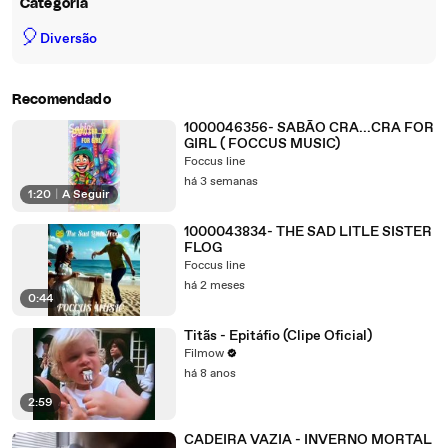
Categoria
🎈
Diversão
Recomendado
1000046356- SABÃO CRA...CRA FOR
GIRL ( FOCCUS MUSIC)
Foccus line
há 3 semanas
1:20
|
A Seguir
1000043834- THE SAD LITLE SISTER
FLOG
Foccus line
há 2 meses
0:44
Titãs - Epitáfio (Clipe Oficial)
Filmow
há 8 anos
2:59
CADEIRA VAZIA - INVERNO MORTAL