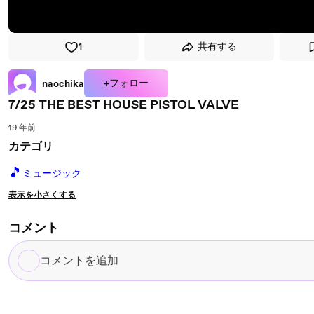
1
共有する
+フォロー
naochika
7/25 THE BEST HOUSE PISTOL VALVE
19 年前
カテゴリ
🎵
ミュージック
表示を小さくする
コメント
コ
メ
ン
ト