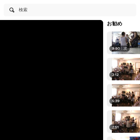
検索
お勧め
9:50
|
次
3:12
5:39
2:51