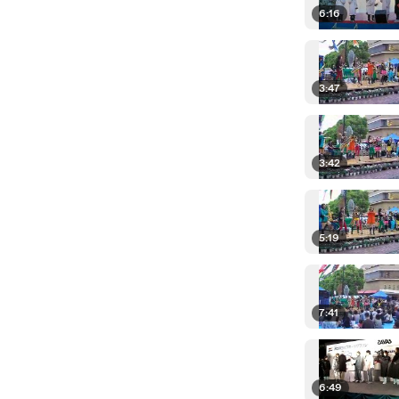
6:16
3:47
3:42
5:19
7:41
6:49