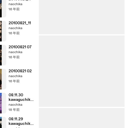
naochika
16 年前
20100821_11
naochika
16 年前
20100821 07
naochika
16 年前
20100821 02
naochika
16 年前
08.11.30
kawaguchiko
marathon
naochika
hyousyoushik
18 年前
i1 melon kinen
bi
08.11.29
kawaguchiko