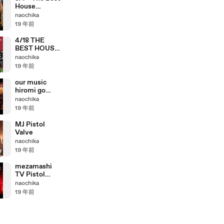
House
SHOOT
naochika
DOWN
19 年前
PISTOL
VALVE
4/18 THE
BEST HOUSE
PISTOL
naochika
VALVE
19 年前
our music
hiromi go
pistol valve
naochika
boomboombo
19 年前
om
MJ Pistol
Valve
naochika
19 年前
mezamashi
TV Pistol
Valve
naochika
19 年前