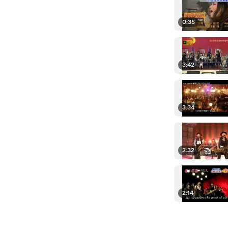
0:35
3:42
3:34
2:32
2:14