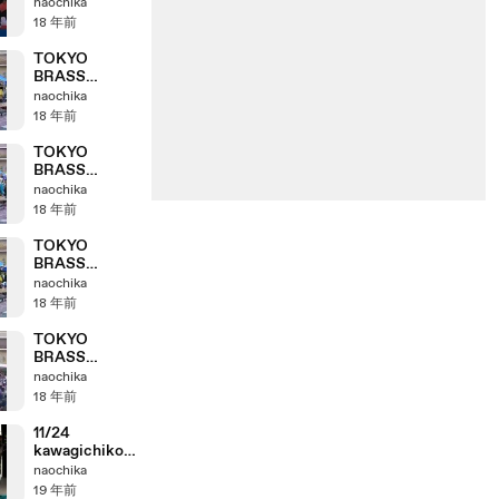
marathon
naochika
zzenyasai1
18 年前
melon
TOKYO
BRASS
STYLE
naochika
ANPANMAN-
18 年前
NO-
MARCH 2
TOKYO
BRASS
STYLE tonari-
naochika
no-totoro 2
18 年前
TOKYO
BRASS
STYLE
naochika
MAKAFUSHI
18 年前
GI-
ADVENTURE
TOKYO
2
BRASS
STYLE
naochika
RuuJyu-no-
18 年前
dengon
tonari-no-
11/24
totoro
kawagichiko
Marathon
naochika
zennyasai 6
19 年前