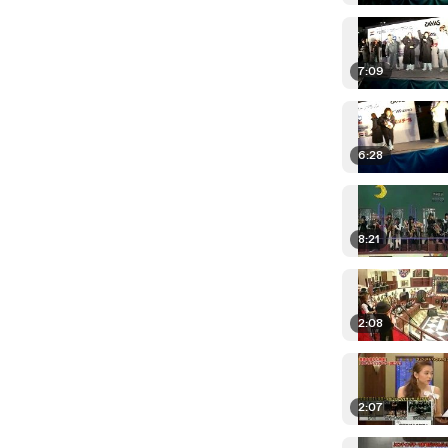
7:09
6:28
8:21
2:08
2:07