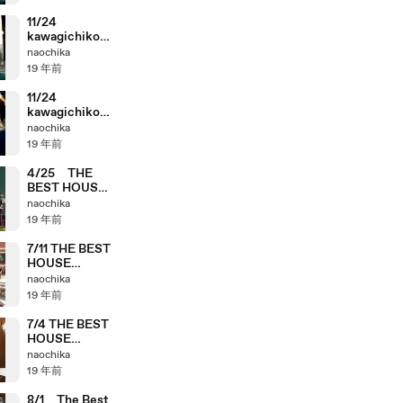
11/24
kawagichiko
Marathon
naochika
zennyasai 4
19 年前
11/24
kawagichiko
Marathon
naochika
zennyasai 3
19 年前
4/25 THE
BEST HOUSE
PISTOL
naochika
VALVE
19 年前
7/11 THE BEST
HOUSE
PISTOL
naochika
VALVE
19 年前
7/4 THE BEST
HOUSE
PISTOL
naochika
VALVE
19 年前
8/1 The Best