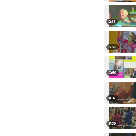
2:15
5:50
0:59
4:37
5:39