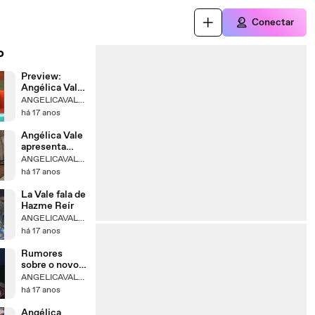
Conectar
o
Preview:
Angélica Vale
em Todobebé
ANGELICAVALEBRASIL
há 17 anos
Angélica Vale
apresenta
seminário
ANGELICAVALEBRASIL
Lactaid
há 17 anos
La Vale fala de
Hazme Reír
ANGELICAVALEBRASIL
há 17 anos
Rumores
sobre o novo
romance de
ANGELICAVALEBRASIL
La Vale
há 17 anos
Angélica