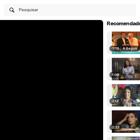
Pesquisar
Recomendad
0:18
|
A Seguir
1:06
3:12
2:33