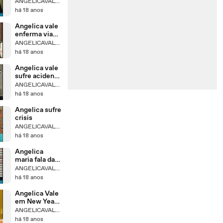
escena de la
ANGELICAVALEBRASIL
alberca
há 18 anos
Angelica vale
enferma via
telefonica
ANGELICAVALEBRASIL
há 18 anos
Angelica vale
sufre acidente
lfmb
ANGELICAVALEBRASIL
há 18 anos
Angelica sufre
crisis
ANGELICAVALEBRASIL
há 18 anos
Angelica
maria fala da
cena da
ANGELICAVALEBRASIL
alberca
há 18 anos
Angelica Vale
em New Year
´s Eve (ensaio)
ANGELICAVALEBRASIL
há 18 anos