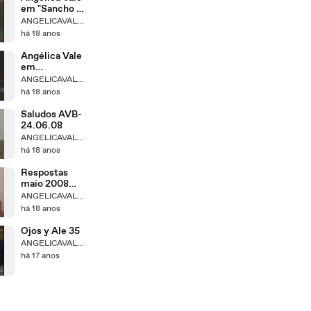
em "Sancho y
blue moon"
ANGELICAVALEBRASIL
há 18 anos
Angélica Vale
em
"Polencias"
ANGELICAVALEBRASIL
há 18 anos
Saludos AVB-
24.06.08
ANGELICAVALEBRASIL
há 18 anos
Respostas
maio 2008
AVB Parte 3
ANGELICAVALEBRASIL
há 18 anos
Ojos y Ale 35
ANGELICAVALEBRASIL
há 17 anos