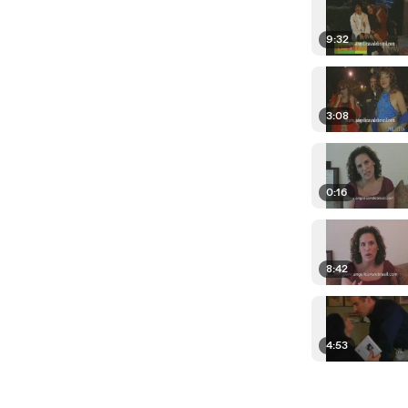
9:32
3:08
0:16
8:42
4:53