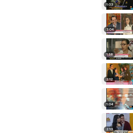
1:03
3:04
1:58
2:12
1:04
2:13