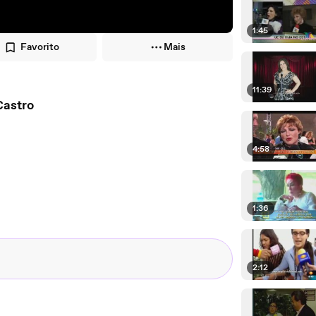
1:45
Favorito
Mais
11:39
Castro
4:58
1:36
2:12