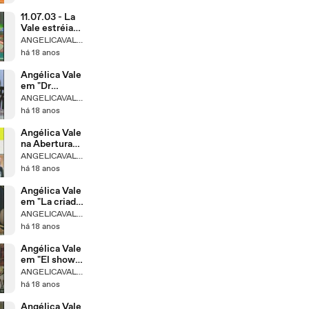
11.07.03 - La
Vale estréia
no
ANGELICAVALEBRASIL
Metropolitan
há 18 anos
Angélica Vale
em "Dr
Candido
ANGELICAVALEBRASIL
Perez"
há 18 anos
Angélica Vale
na Abertura
do La Parodia
ANGELICAVALEBRASIL
há 18 anos
Angélica Vale
em "La criada
bien criada"
ANGELICAVALEBRASIL
há 18 anos
Angélica Vale
em "El show
del loco"
ANGELICAVALEBRASIL
há 18 anos
Angélica Vale