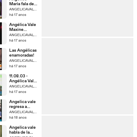
María fala de
suposta
ANGELICAVALEBRASIL
gravidez de La
há 17 anos
Vale
Angélica Vale
Maxine
Woodside
ANGELICAVALEBRASIL
15.04.2009 -
há 17 anos
Parte I
Las Angélicas
enamoradas!
ANGELICAVALEBRASIL
há 17 anos
11.08.03 -
Angélica Vale
fala de seu pai
ANGELICAVALEBRASIL
e de Irma
há 17 anos
Serrano
Angelica vale
regresa a
grabar lfmb
ANGELICAVALEBRASIL
há 18 anos
Angelica vale
habla de la