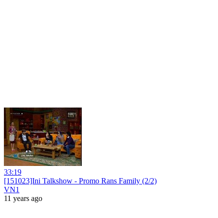
33:19
[151023]Ini Talkshow - Promo Rans Family (2/2)
VN1
11 years ago