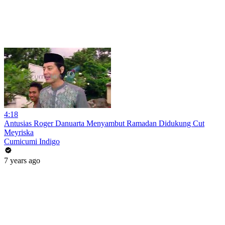
4:18
Antusias Roger Danuarta Menyambut Ramadan Didukung Cut
Meyriska
Cumicumi Indigo
7 years ago