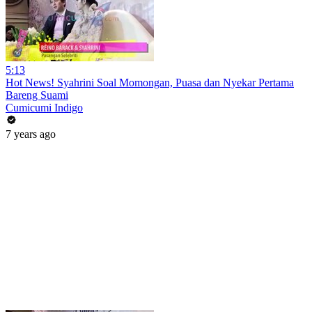
5:13
Hot News! Syahrini Soal Momongan, Puasa dan Nyekar Pertama
Bareng Suami
Cumicumi Indigo
7 years ago