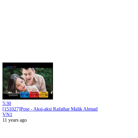
5:30
[151027]Pose - Aksi-aksi Rafathar Malik Ahmad
VN1
11 years ago