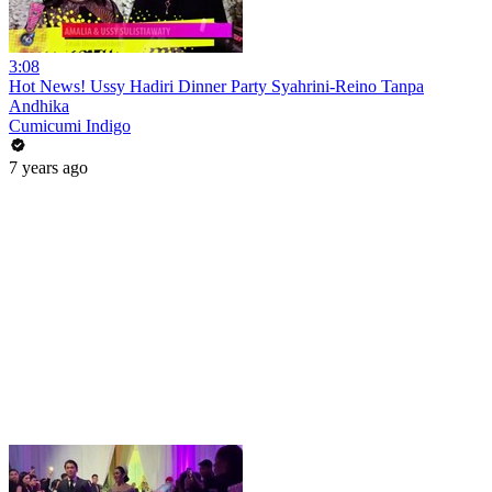
3:08
Hot News! Ussy Hadiri Dinner Party Syahrini-Reino Tanpa
Andhika
Cumicumi Indigo
7 years ago