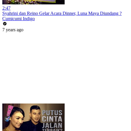
2:47
Syahrini dan Reino Gelar Acara Dinner, Luna Maya Diundang ?
Cumicumi Indigo
7 years ago