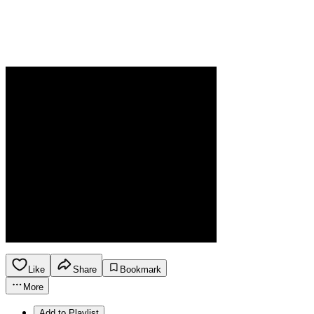
Like
Share
Bookmark
More
Add to Playlist