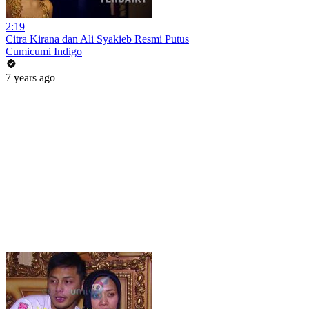
2:19
Citra Kirana dan Ali Syakieb Resmi Putus
Cumicumi Indigo
7 years ago