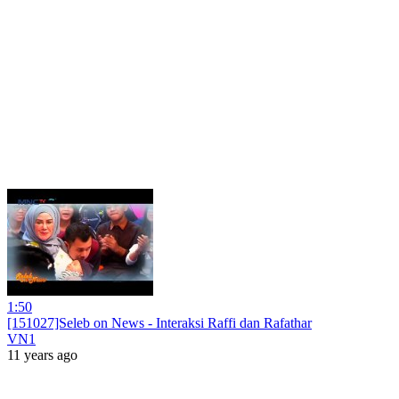
1:50
[151027]Seleb on News - Interaksi Raffi dan Rafathar
VN1
11 years ago