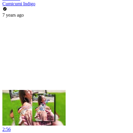
Cumicumi Indigo
7 years ago
2:56