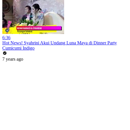
6:36
Hot News! Syahrini Akui Undang Luna Maya di Dinner Party
Cumicumi Indigo
7 years ago