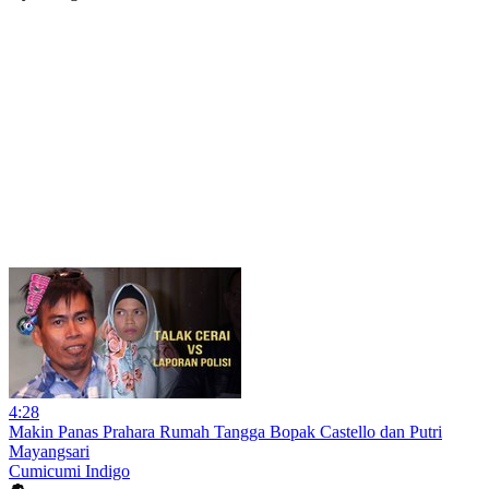
4:28
Makin Panas Prahara Rumah Tangga Bopak Castello dan Putri
Mayangsari
Cumicumi Indigo