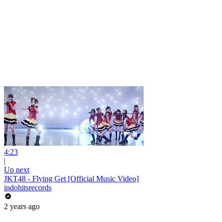
4:23
|
Up next
JKT48 - Flying Get [Official Music Video]
indohitsrecords
2 years ago