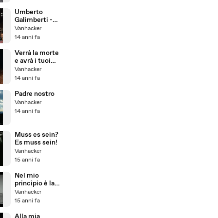
Umberto
Galimberti -
Ricerca
Vanhacker
scientifica e
14 anni fa
tecnologica:
luci e ombre
Verrà la morte
nel presente e
e avrà i tuoi
in un possibile
occhi
Vanhacker
futuro.
14 anni fa
Padre nostro
Vanhacker
14 anni fa
Muss es sein?
Es muss sein!
Vanhacker
15 anni fa
Nel mio
principio è la
mia fine
Vanhacker
15 anni fa
Alla mia