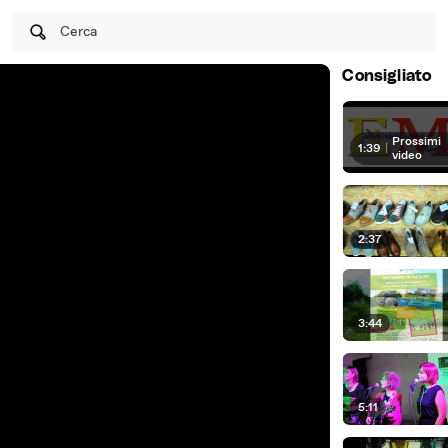
Cerca
Consigliato
Prossimi
1:39
|
video
2:37
3:44
5:11