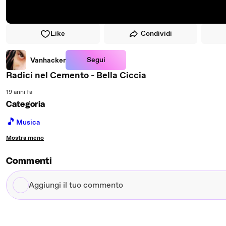
Like
Condividi
Segui
Vanhacker
Radici nel Cemento - Bella Ciccia
19 anni fa
Categoria
🎵
Musica
Mostra meno
Commenti
Aggiungi
il
tuo
commento