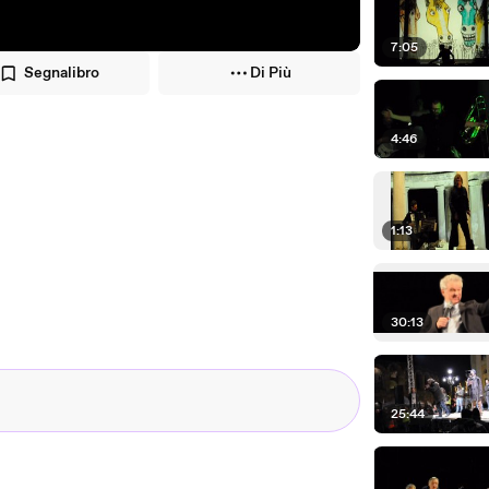
7:05
Segnalibro
Di Più
4:46
1:13
30:13
25:44