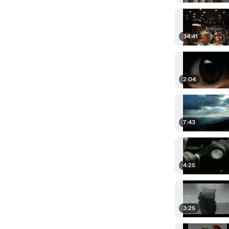
34:41
2:04
7:43
4:25
3:25