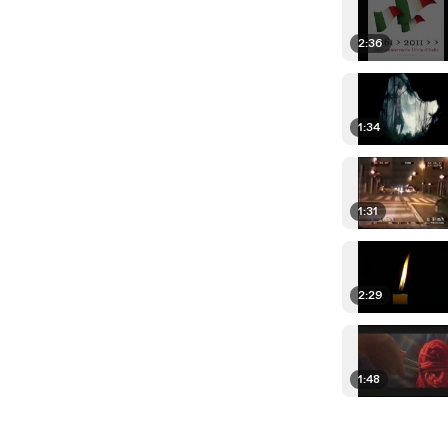
2:36
1:34
1:31
2:29
1:48