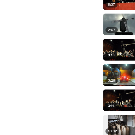
8:37
2:07
3:13
3:29
3:11
10:32