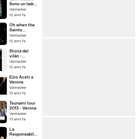
Sono un ladro
di bestiame
Vanhacker
felice
12 anni fa
(estratto)
Oh when the
Saints...
Vanhacker
12 anni fa
Storia del
vilàn -
estratto
Vanhacker
12 anni fa
Ezio Aceti a
Verona
Vanhacker
12 anni fa
Tsunami tour
2013 - Verona
Vanhacker
13 anni fa
La
Responsabilit