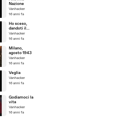
Nazione
Vanhacker
16 anni fa
Ho sceso,
dandoti il
braccio,
Vanhacker
almeno un
16 anni fa
milione di
scale
Milano,
agosto 1943
Vanhacker
16 anni fa
Veglia
Vanhacker
16 anni fa
Godiamoci la
vita
Vanhacker
16 anni fa