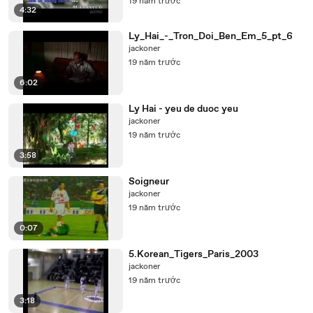
19 năm trước
4:32
Ly_Hai_-_Tron_Doi_Ben_Em_5_pt_6
jackoner
19 năm trước
6:02
Ly Hai - yeu de duoc yeu
jackoner
19 năm trước
3:58
Soigneur
jackoner
19 năm trước
0:07
5.Korean_Tigers_Paris_2003
jackoner
19 năm trước
3:18