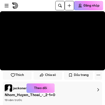
Đi đến trình phát
Đi đến nội dung chính
Đăng nhập
Thích
Chia sẻ
Dấu trang
Theo dõi
jackoner
Nhom_Huyen_Thoai_-_2-1=0
19 năm trước