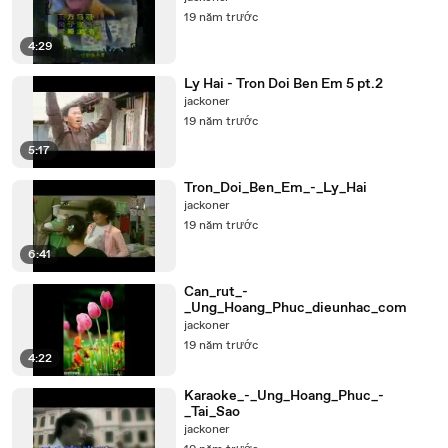
19 năm trước
4:29
Ly Hai - Tron Doi Ben Em 5 pt.2
jackoner
19 năm trước
5:17
Tron_Doi_Ben_Em_-_Ly_Hai
jackoner
19 năm trước
6:41
Can_rut_-
_Ung_Hoang_Phuc_dieunhac_com
jackoner
19 năm trước
4:22
Karaoke_-_Ung_Hoang_Phuc_-
_Tai_Sao
jackoner