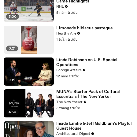
Game Highlights
NHL
5 năm trước
5:00
Limonade hibiscus pastèque
Healthy Alie
1 tuần trước
0:21
Linda Robinson on U.S. Special
Operations
Foreign Affairs
12 năm trước
8:19
MUNA’s Starter Pack of Cultural
Essentials | The New Yorker
The New Yorker
3 tháng trước
4:50
Inside Emilie & Jeff Goldblum's Playful
Guest House
Architectural Digest