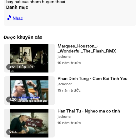
bay hat cua nhom huyen thoai
Danh mục
🎵
Nhạc
Được khuyến cáo
Marques_Houston_-
_Wonderful_The_Flash_RMX
jackoner
19 năm trước
3:51
|
Sắp Tới
Phan Dinh Tung - Cam Bai Tinh Yeu
jackoner
19 năm trước
4:20
Han Thai Tu - Ngheo ma co tinh
jackoner
19 năm trước
5:04